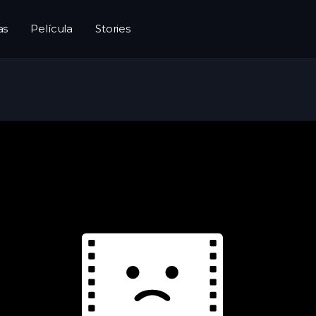
as
Película
Stories