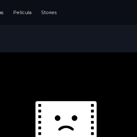
as
Película
Stories