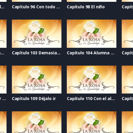
Capítulo 95 Lección de amor
Capítulo 96 Con todo mi amor
Capítulo 98 El niño
Capítulo 102 El escenario de la vida
Capítulo 103 Demasiado amor
Capítulo 104 Alumna de 10
Capí
Capítulo 108 Un lugar llamado hogar
Capítulo 109 Déjalo ir
Capítulo 110 Con el alma desnuda
Capít