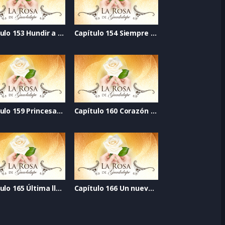
Capítulo 153 Hundir a la güera
Capítulo 154 Siempre en mi corazón
Capítulo 159 Princesas sin dragones
Capítulo 160 Corazón de azúcar
Capítulo 165 Última llamada al perdón
Capítulo 166 Un nuevo corazón