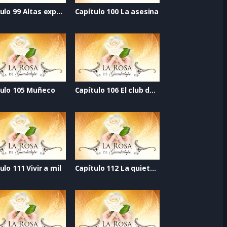
Capítulo 99 Altas expectativas
Capítulo 100 La asesina
tulo 105 Muñeco
Capítulo 106 El club del suicidio
ulo 111 Vivir a mil
Capítulo 112 La quietud del viento