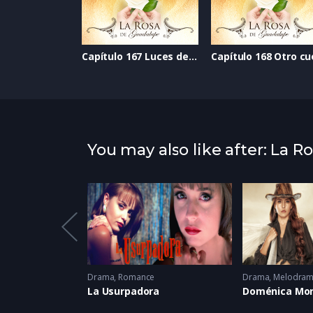
Capítulo 167 Luces de Navidad
You may also like after: La 
ma
,
Romance
Drama
,
Romance
Drama
,
Melodra
La Usurpadora
Doménica Mo