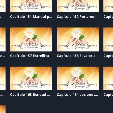
Capítulo 150 Cerca del cielo
Capítulo 151 Manual para pedir permiso para tener novio
Capítulo 152 Por amor
Capítulo 156 Abrir la ventana
Capítulo 157 Estrellita
Capítulo 158 El valor adecuado
Capítulo 162 Algo raro tiene Elisa
Capítulo 163 Bondad en la mirada
Capítulo 164 Los poetas malditos