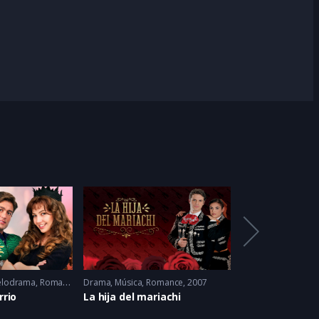
lodrama
,
Romance
Drama
,
Música
,
Romance
2007
Drama
,
Romance
2
rrio
La hija del mariachi
Soy Tu Dueña