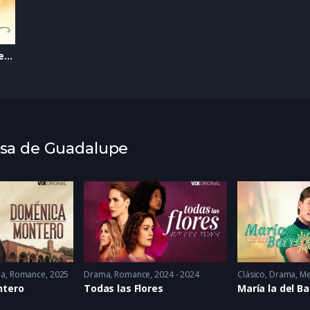
Capítulo 168 Otro cuento de Navidad
Rosa de Guadalupe
ma
,
Romance
2025
Drama
,
Romance
2024 - 2024
Clásico
,
Drama
,
Me
ntero
Todas las Flores
María la del Ba