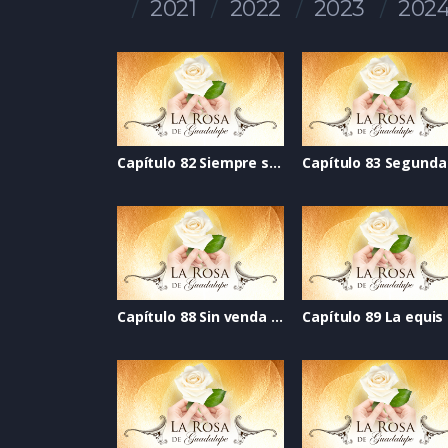
2021
2022
2023
202
Capítulo 82 Siempre se puede
Capítulo 88 Sin venda en los ojos
Capítulo 89 La equis