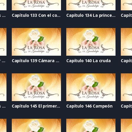
Capítulo 132 Abrir las alas
Capítulo 133 Con el corazón divido
Capítulo 134 La princesa luna
Capítulo 138 De color rosa
Capítulo 139 Cámara web
Capítulo 140 La cruda
Capítulo 144 Cuantos más
Capítulo 145 El primer golpe
Capítulo 146 Campeón