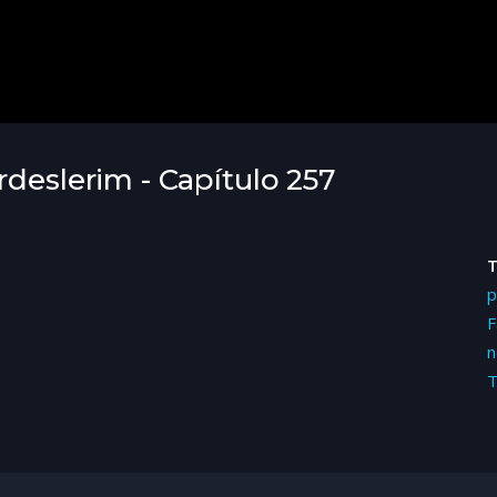
rdeslerim - Capítulo 257
p
F
n
T