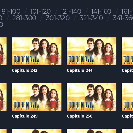
81-100
101-120
121-140
141-160
161-
0
281-300
301-320
321-340
341-36
0
Capítulo 243
Capítulo 244
Capít
Capítulo 249
Capítulo 250
Capít