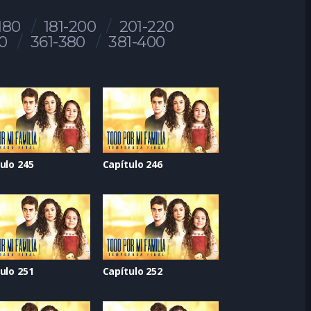
180
181-200
201-220
0
361-380
381-400
ulo 245
Capítulo 246
ulo 251
Capítulo 252