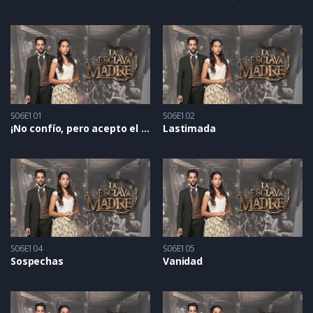
S06E101
S06E102
¡No confío, pero acepto el trato!
Lastimada
S06E104
S06E105
Sospechas
Vanidad