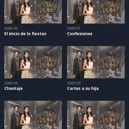
S06E106
S06E107
El inicio de la fiestas
Confesiones
S06E108
S06E109
Chantaje
Cartas a su hija