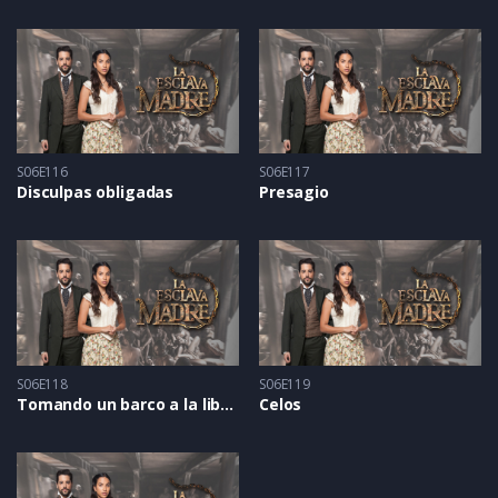
S06E116
S06E117
Disculpas obligadas
Presagio
S06E118
S06E119
Tomando un barco a la libertad
Celos