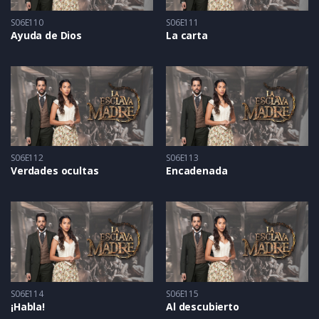
S06E110
S06E111
Ayuda de Dios
La carta
S06E112
S06E113
Verdades ocultas
Encadenada
S06E114
S06E115
¡Habla!
Al descubierto