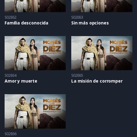
S02E62
S02E63
Familia desconocida
Sin más opciones
S02E64
S02E65
Amor y muerte
La misión de corromper
S02E66