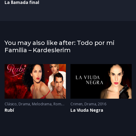
La llamada final
You may also like after: Todo por mi
Familia – Kardeslerim
Clásico
,
Drama
,
Melodrama
,
Romance
Crimen
2005 - 2005
,
Drama
2016
Rubí
La Viuda Negra