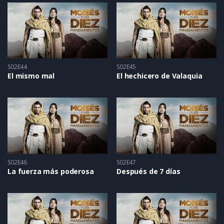
S02E44
S02E45
El mismo mal
El hechicero de Valaquia
S02E46
S02E47
La fuerza más poderosa
Después de 7 días