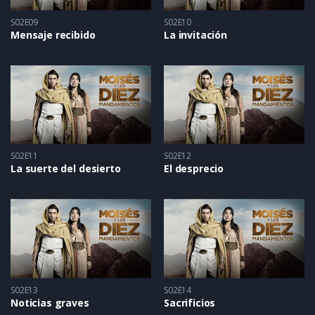
S02E09
S02E10
Mensaje recibido
La invitación
S02E11
S02E12
La suerte del desierto
El desprecio
S02E13
S02E14
Noticias graves
Sacrificios