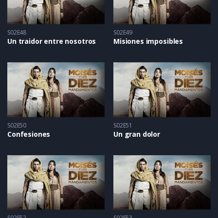
S02E48
S02E49
Un traidor entre nosotros
Misiones imposibles
S02E50
S02E51
Confesiones
Un gran dolor
S02E52
S02E53