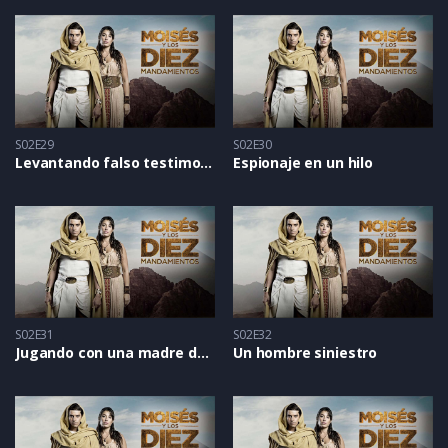
S02E29
S02E30
Levantando falso testimonio
Espionaje en un hilo
S02E31
S02E32
Jugando con una madre dolida
Un hombre siniestro