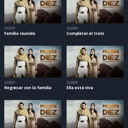
S02E05
S02E06
Familia reunida
Completar el trato
S02E07
S02E08
Regresar con la familia
Ella está viva