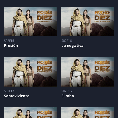
S02E15
S02E16
Presión
La negativa
S02E17
S02E18
Sobreviviente
El robo