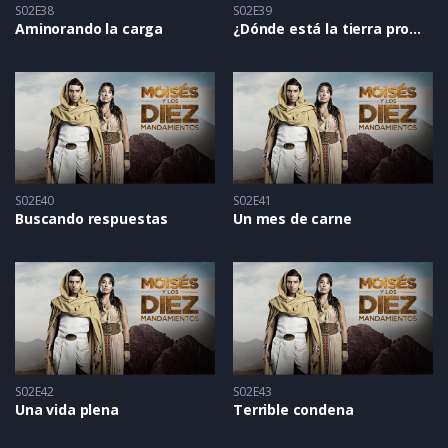
S02E38
S02E39
Aminorando la carga
¿Dónde está la tierra prometida
S02E40
S02E41
Buscando respuestas
Un mes de carne
S02E42
S02E43
Una vida plena
Terrible condena