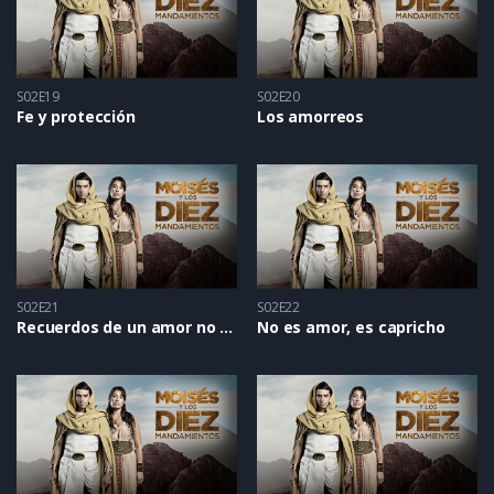
S02E19
S02E20
Fe y protección
Los amorreos
S02E21
S02E22
Recuerdos de un amor no correspondido
No es amor, es capricho