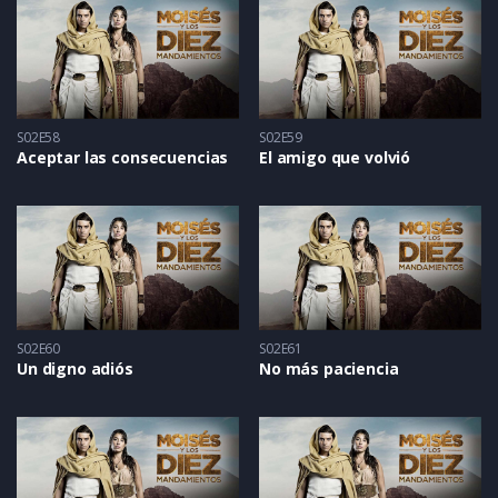
S02E58
S02E59
Aceptar las consecuencias
El amigo que volvió
S02E60
S02E61
Un digno adiós
No más paciencia