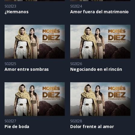
S02E23
S02E24
¿Hermanos
Amor fuera del matrimonio
S02E25
S02E26
Amor entre sombras
Negociando en el rincón
S02E27
S02E28
Pie de boda
Dolor frente al amor