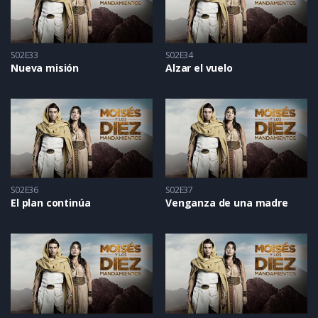
S02E33
S02E34
Nueva misión
Alzar el vuelo
S02E36
S02E37
El plan continúa
Venganza de una madre