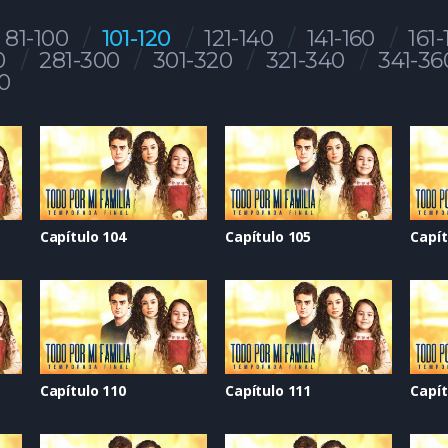
81-100
101-120
121-140
141-160
161-
0
281-300
301-320
321-340
341-36
0
Capítulo 104
Capítulo 105
Capít
Capítulo 110
Capítulo 111
Capít