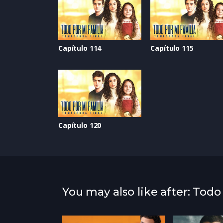
Capítulo 114
Capítulo 115
Capítulo 120
You may also like after: Todo
atured