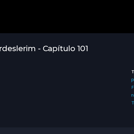
deslerim - Capítulo 101
p
F
n
T