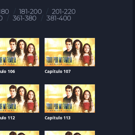
180
181-200
201-220
0
361-380
381-400
ulo 106
Capítulo 107
ulo 112
Capítulo 113