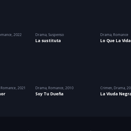
omance
2022
Drama
,
Suspenso
Drama
,
Romance
La sustituta
Lo Que La Vid
,
Romance
2021
Drama
,
Romance
2010
Crimen
,
Drama
20
mor
Soy Tu Dueña
La Viuda Negr