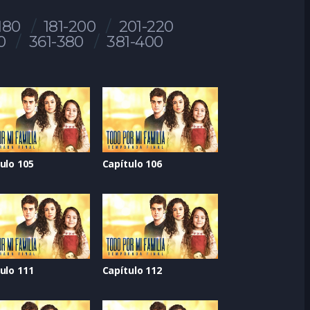
180
181-200
201-220
0
361-380
381-400
ulo 105
Capítulo 106
ulo 111
Capítulo 112