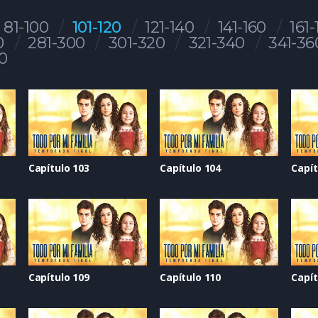
81-100
101-120
121-140
141-160
161-
0
281-300
301-320
321-340
341-36
0
Capítulo 103
Capítulo 104
Capít
Capítulo 109
Capítulo 110
Capít