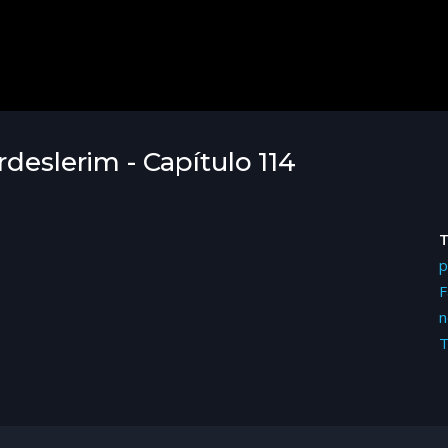
deslerim - Capítulo 114
p
F
n
T