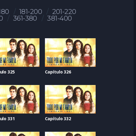
180
181-200
201-220
0
361-380
381-400
ulo 325
Capítulo 326
ulo 331
Capítulo 332