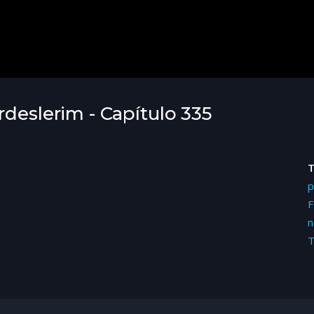
rdeslerim - Capítulo 335
p
F
n
T