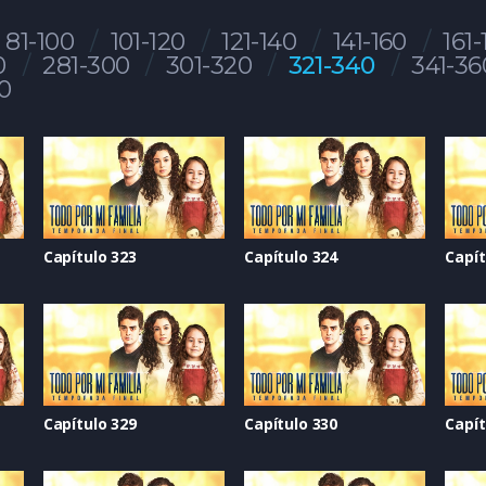
81-100
101-120
121-140
141-160
161-
0
281-300
301-320
321-340
341-36
0
Capítulo 323
Capítulo 324
Capít
Capítulo 329
Capítulo 330
Capít