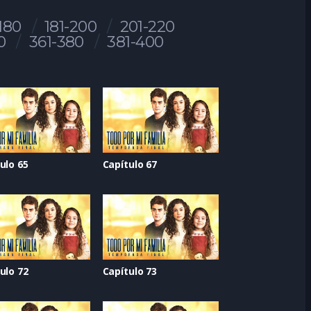
-180
181-200
201-220
0
361-380
381-400
ulo 65
Capítulo 67
ulo 72
Capítulo 73