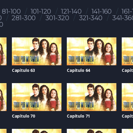
81-100
101-120
121-140
141-160
161
0
281-300
301-320
321-340
341-36
0
Capítulo 63
Capítulo 64
Capít
Capítulo 70
Capítulo 71
Capít