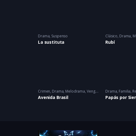
Drama
,
Suspenso
Clásico
,
Drama
,
M
La sustituta
Rubí
Crimen
,
Drama
,
Melodrama
,
Venganza
2025
Drama
,
Familia
,
R
Avenida Brasil
Papás por Si