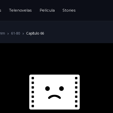
s
Telenovelas
Película
Stories
rim
61-80
Capítulo 66