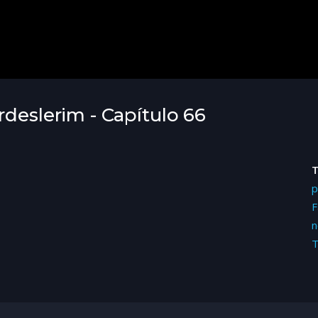
rdeslerim - Capítulo 66
p
F
n
T