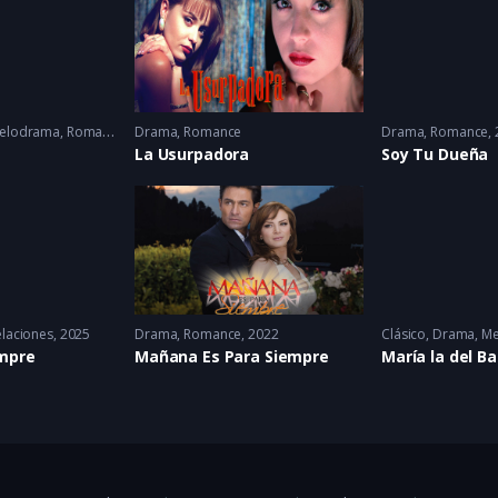
elodrama
,
Romance
2005 - 2005
Drama
,
Romance
Drama
,
Romance
La Usurpadora
Soy Tu Dueña
elaciones
2025
Drama
,
Romance
2022
Clásico
,
Drama
,
Me
empre
Mañana Es Para Siempre
María la del Ba