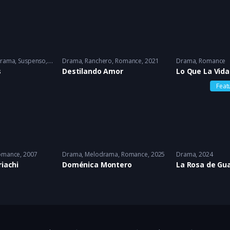
rama
,
Suspenso
1986
Drama
,
Ranchero
,
Romance
2021
Drama
,
Romance
s
Destilando Amor
Lo Que La Vid
Feat
omance
2007
Drama
,
Melodrama
,
Romance
2025
Drama
2024
riachi
Doménica Montero
La Rosa de Gu