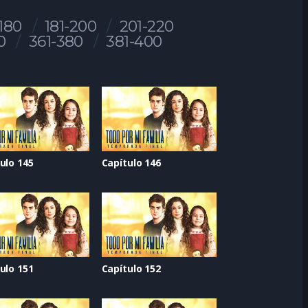
-180
181-200
201-220
0
361-380
381-400
ulo 145
Capítulo 146
ulo 151
Capítulo 152