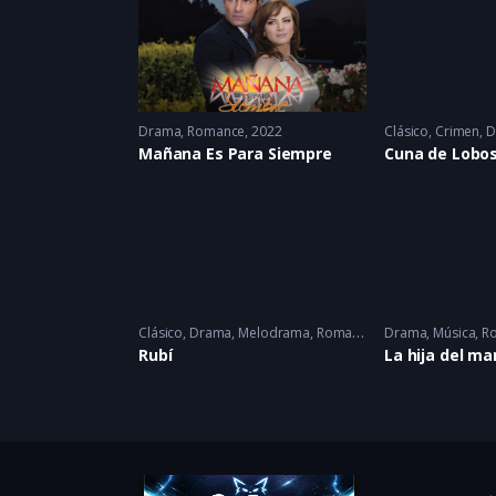
Drama
,
Romance
2022
Clásico
,
Crimen
,
D
Mañana Es Para Siempre
Cuna de Lobo
Clásico
,
Drama
,
Melodrama
,
Romance
2005 - 2005
Drama
,
Música
,
R
Rubí
La hija del ma