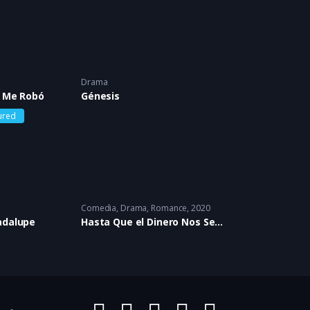
Drama
a Me Robó
Génesis
ured
Comedia
,
Drama
,
Romance
2020
adalupe
Hasta Que el Dinero Nos Separe