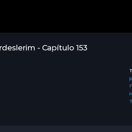
deslerim - Capítulo 153
p
F
n
T