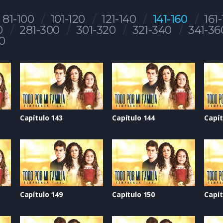
81-100
101-120
121-140
141-160
161
0
281-300
301-320
321-340
341-36
0
Capítulo 143
Capítulo 144
Capít
Capítulo 149
Capítulo 150
Capít