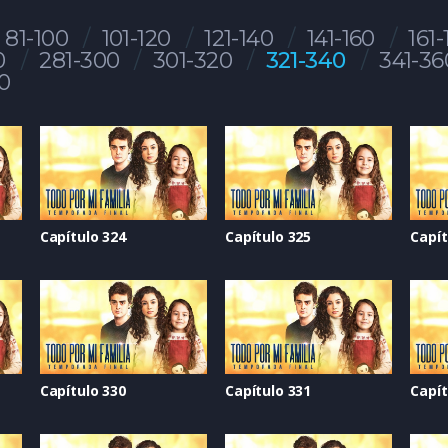
81-100
101-120
121-140
141-160
161-
0
281-300
301-320
321-340
341-36
0
Capítulo 324
Capítulo 325
Capít
Capítulo 330
Capítulo 331
Capít