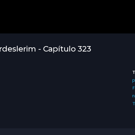
rdeslerim - Capítulo 323
p
F
n
T