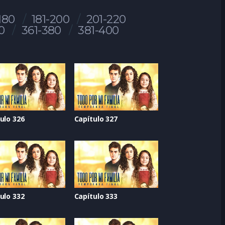
180
181-200
201-220
0
361-380
381-400
ulo 326
Capítulo 327
ulo 332
Capítulo 333