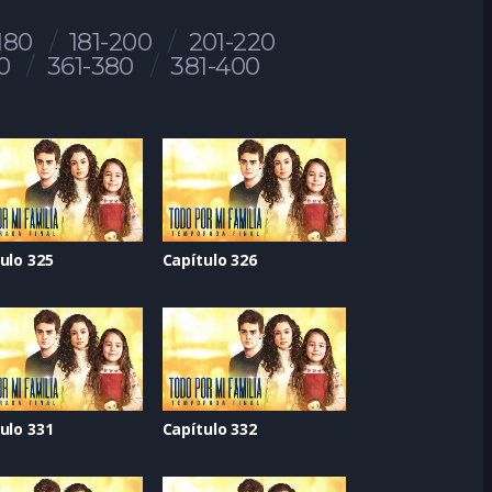
180
181-200
201-220
0
361-380
381-400
ulo 325
Capítulo 326
ulo 331
Capítulo 332