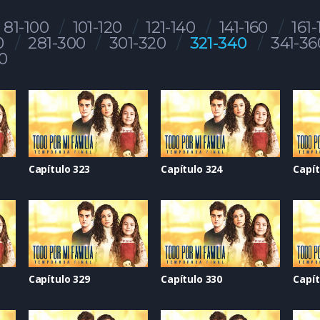
81-100
101-120
121-140
141-160
161-
0
281-300
301-320
321-340
341-36
0
Capítulo 323
Capítulo 324
Capít
Capítulo 329
Capítulo 330
Capít