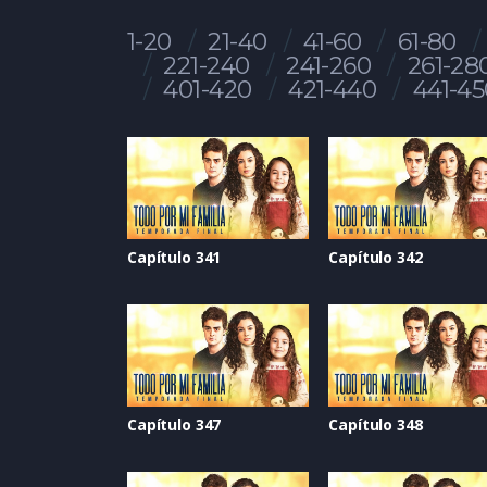
1-20
21-40
41-60
61-80
221-240
241-260
261-28
401-420
421-440
441-45
Capítulo 341
Capítulo 342
Capítulo 347
Capítulo 348