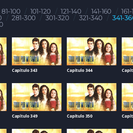
81-100
101-120
121-140
141-160
161-
0
281-300
301-320
321-340
341-36
0
Capítulo 343
Capítulo 344
Capít
Capítulo 349
Capítulo 350
Capít