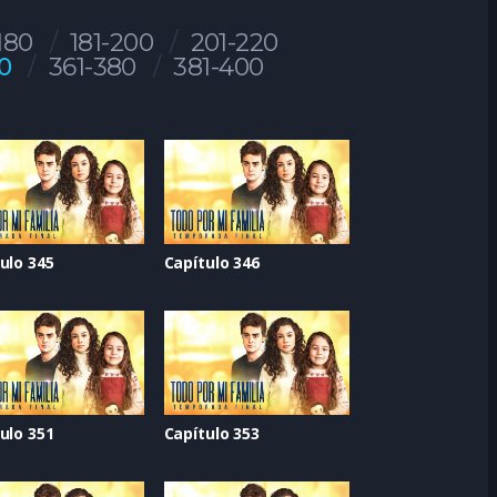
180
181-200
201-220
0
361-380
381-400
ulo 345
Capítulo 346
ulo 351
Capítulo 353