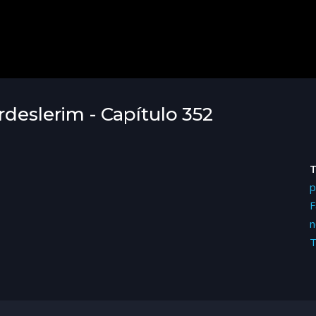
rdeslerim - Capítulo 352
p
F
n
T