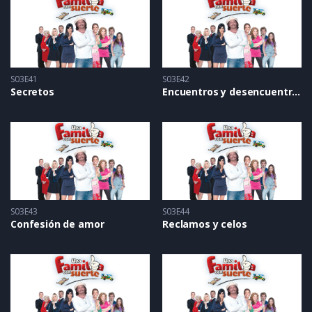
S03E41
S03E42
Secretos
Encuentros y desencuentros
S03E43
S03E44
Confesión de amor
Reclamos y celos