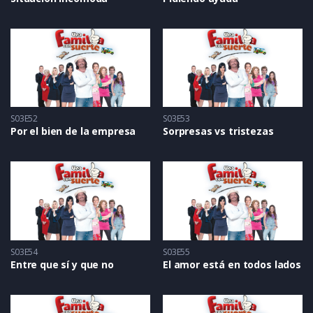
S03E52
S03E53
Por el bien de la empresa
Sorpresas vs tristezas
S03E54
S03E55
Entre que sí y que no
El amor está en todos lados