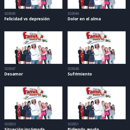
S03E45
S03E46
Felicidad vs depresión
Dolor en el alma
S03E47
S03E48
Desamor
Sufrimiento
S03E50
S03E51
Situación incómoda
Pidiendo ayuda