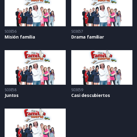
S03E56
S03E57
Misión familia
Drama familiar
S03E58
S03E59
Juntos
Casi descubiertos