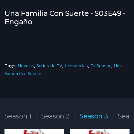
Una Familia Con Suerte - S03E49 -
Engaño
Tags:
Novelas
,
Series de TV
,
telenovelas
,
Tv Season
,
Una
Familia Con Suerte
Season 1
Season 2
Season 3
Seas