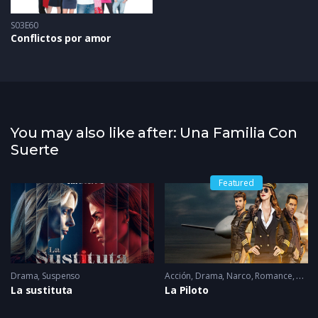
S03E60
Conflictos por amor
You may also like after: Una Familia Con
Suerte
Featured
Drama
,
Suspenso
Acción
,
Drama
,
Narco
,
Romance
2022 
La sustituta
La Piloto