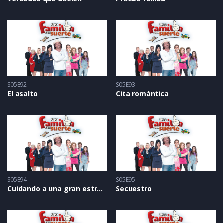
S05E92
S05E93
El asalto
Cita romántica
S05E94
S05E95
Cuidando a una gran estrella
Secuestro