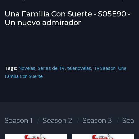
Una Familia Con Suerte - S05E90 -
Un nuevo admirador
Tags:
Novelas
,
Series de TV
,
telenovelas
,
Tv Season
,
Una
Familia Con Suerte
Season 1
Season 2
Season 3
Seas