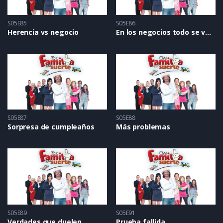
S05E85
S05E86
Herencia vs negocio
En los negocios todo se vale
S05E87
S05E88
Sorpresa de cumpleaños
Más problemas
S05E89
S05E91
Verdades que duelen
Prueba fallida