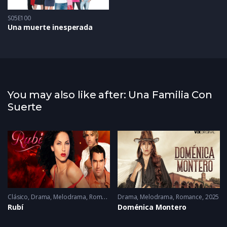
S05E100
Una muerte inesperada
You may also like after: Una Familia Con
Suerte
Clásico
,
Drama
,
Melodrama
,
Romance
Drama
2005 - 2005
,
Melodrama
,
Romance
2025
Rubí
Doménica Montero