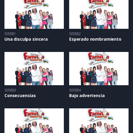
S05E81
S05E82
Una disculpa sincera
Esperado nombramiento
S05E83
S05E84
Consecuencias
Bajo advertencia