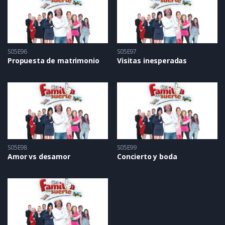
S05E96
S05E97
Propuesta de matrimonio
Visitas inesperadas
S05E98
S05E99
Amor vs desamor
Concierto y boda