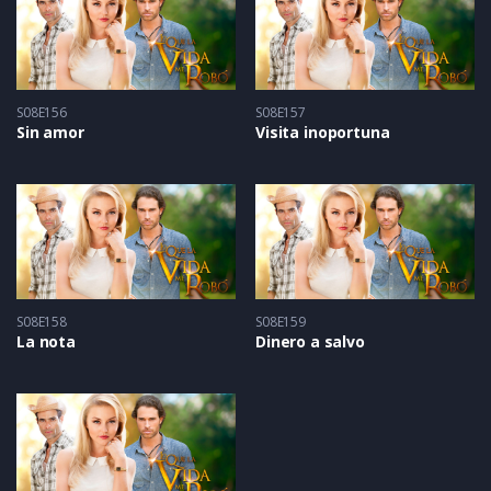
S08E156
S08E157
Sin amor
Visita inoportuna
S08E158
S08E159
La nota
Dinero a salvo