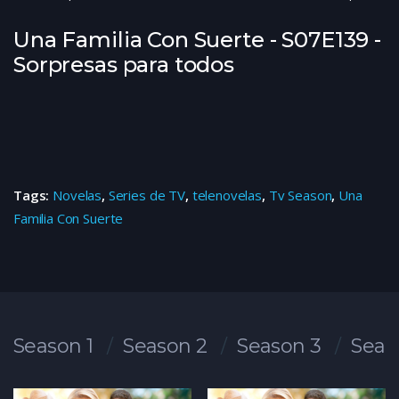
Una Familia Con Suerte - S07E139 -
Sorpresas para todos
Tags:
Novelas
,
Series de TV
,
telenovelas
,
Tv Season
,
Una
Familia Con Suerte
Season 1
Season 2
Season 3
Seas