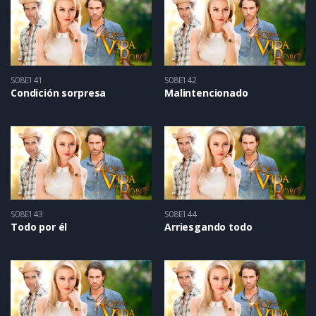
S08E141
S08E142
Condición sorpresa
Malintencionado
S08E143
S08E144
Todo por él
Arriesgando todo