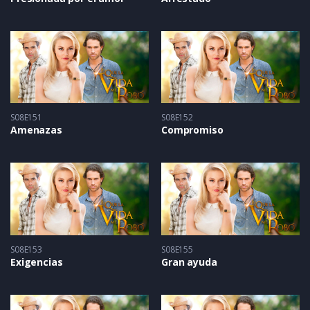
S08E151
S08E152
Amenazas
Compromiso
S08E153
S08E155
Exigencias
Gran ayuda