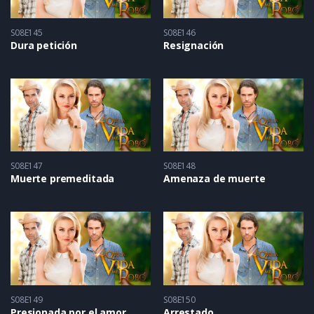
S08E145
S08E146
Dura petición
Resignación
S08E147
S08E148
Muerte premeditada
Amenaza de muerte
S08E149
S08E150
Presionada por el amor
Arrestado