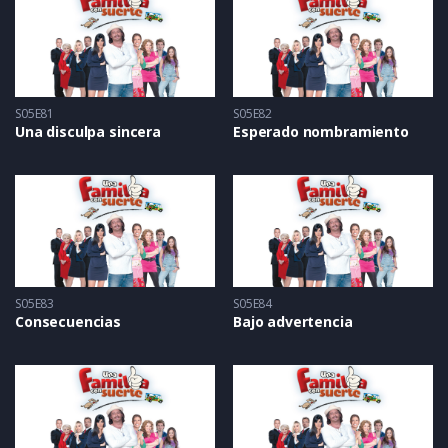
S05E81
S05E82
Una disculpa sincera
Esperado nombramiento
S05E83
S05E84
Consecuencias
Bajo advertencia