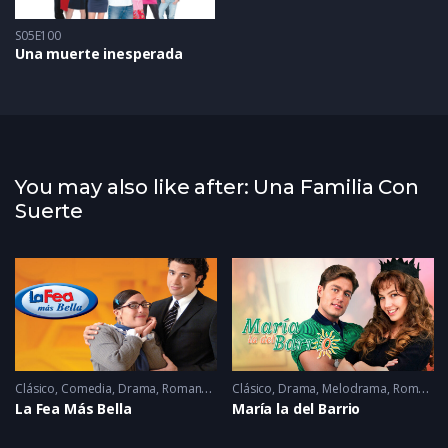
S05E100
Una muerte inesperada
You may also like after: Una Familia Con
Suerte
1986
Clásico
,
Comedia
,
Drama
,
Romance
2006
Clásico
,
Drama
,
Melodrama
,
Romance
La Fea Más Bella
María la del Barrio