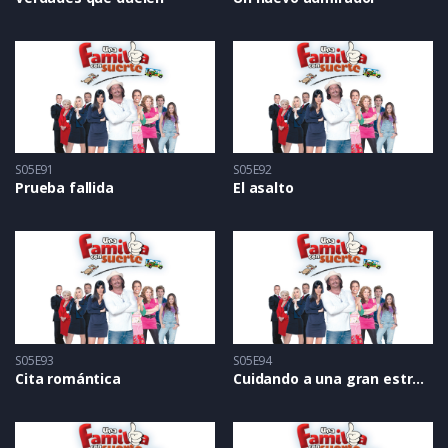
S05E91
S05E92
Prueba fallida
El asalto
S05E93
S05E94
Cita romántica
Cuidando a una gran estrella