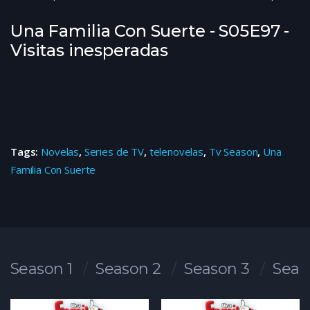
Una Familia Con Suerte - S05E97 -
Visitas inesperadas
Tags:
Novelas
,
Series de TV
,
telenovelas
,
Tv Season
,
Una
Familia Con Suerte
Season 1
Season 2
Season 3
Seas