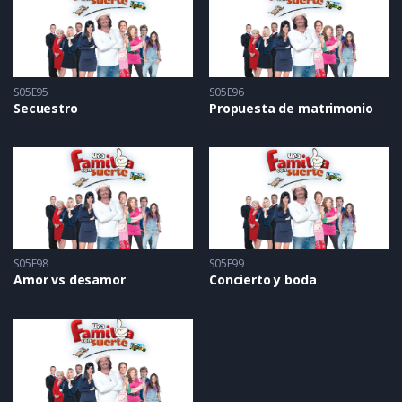
S05E95
S05E96
Secuestro
Propuesta de matrimonio
S05E98
S05E99
Amor vs desamor
Concierto y boda