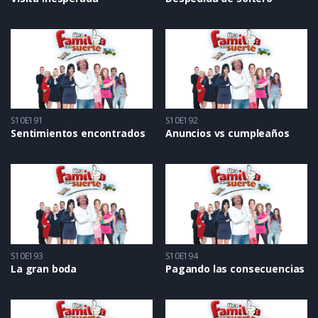
S10E191
S10E192
Sentimientos encontrados
Anuncios vs cumpleaños
S10E193
S10E194
La gran boda
Pagando las consecuencias