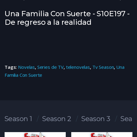
Una Familia Con Suerte - S10E197 -
De regreso a la realidad
Tags:
Novelas
,
Series de TV
,
telenovelas
,
Tv Season
,
Una
Familia Con Suerte
Season 1
Season 2
Season 3
Seas