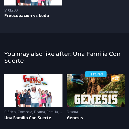
S10E200
Preocupación vs boda
You may also like after: Una Familia Con
Suerte
Featured
Clásico
2014
,
Comedia
,
Drama
,
Familia
,
Romance
Drama
2022
Una Familia Con Suerte
Génesis