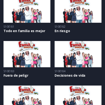
S10E181
S10E182
Todo en familia es mejor
En riesgo
S10E183
S10E184
Fuera de peligr
Decisiones de vida