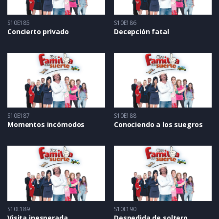
S10E185
S10E186
Concierto privado
Decepción fatal
S10E187
S10E188
Momentos incómodos
Conociendo a los suegros
S10E189
S10E190
Visita inesperada
Despedida de soltero