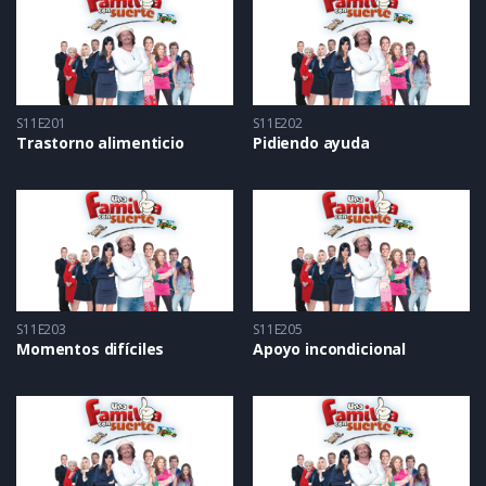
S11E201
S11E202
Trastorno alimenticio
Pidiendo ayuda
S11E203
S11E205
Momentos difíciles
Apoyo incondicional