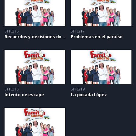
S11E216
S11E217
Recuerdos y decisiones dolorosas
Problemas en el paraíso
S11E218
S11E219
Intento de escape
La posada López