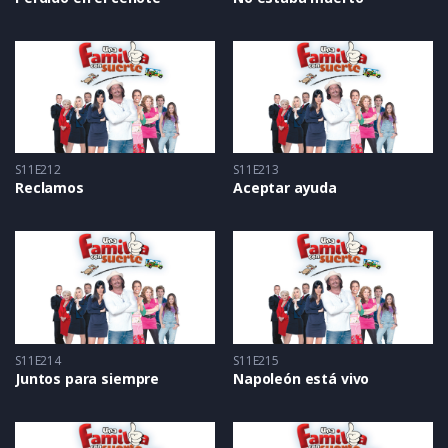
S11E212
S11E213
Reclamos
Aceptar ayuda
S11E214
S11E215
Juntos para siempre
Napoleón está vivo