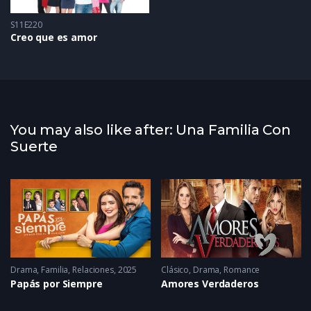
S11E220
Creo que es amor
You may also like after: Una Familia Con
Suerte
22 - 2022
Drama
,
Familia
,
Relaciones
2025
Clásico
,
Drama
,
Romance
Papás por Siempre
Amores Verdaderos