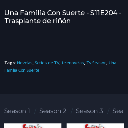
Una Familia Con Suerte - S11E204 -
Trasplante de riñón
Tags:
Novelas
,
Series de TV
,
telenovelas
,
Tv Season
,
Una
Familia Con Suerte
Season 1
Season 2
Season 3
Seas