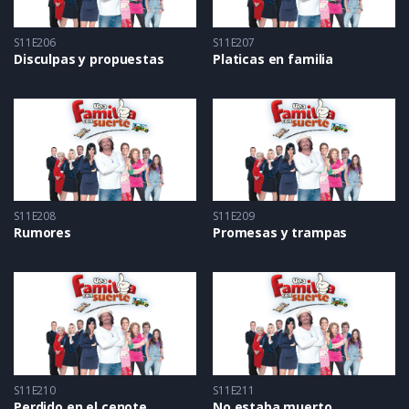
S11E206
S11E207
Disculpas y propuestas
Platicas en familia
S11E208
S11E209
Rumores
Promesas y trampas
S11E210
S11E211
Perdido en el cenote
No estaba muerto