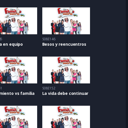
45
S08E146
a en equipo
Besos y reencuentros
51
S08E152
miento vs familia
La vida debe continuar