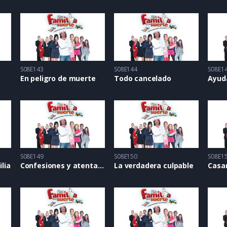
S08E143
S08E144
S08E1
En peligro de muerte
Todo cancelado
Ayud
S08E149
S08E150
S08E1
ilia
Confesiones y atentados
La verdadera culpable
Casa