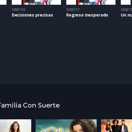
S08E156
S08E157
S08E1
Decisiones precisas
Regreso inesperado
Un n
 Familia Con Suerte