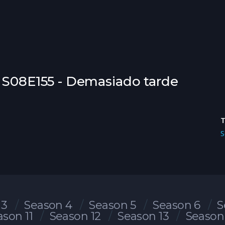
- S08E155 - Demasiado tarde
S
 3
Season 4
Season 5
Season 6
S
ason 11
Season 12
Season 13
Season