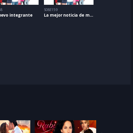
58
S08E159
uevo integrante
La mejor noticia de mi vida