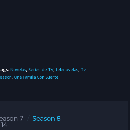
Tags:
Novelas
,
Series de TV
,
telenovelas
,
Tv
eason
,
Una Familia Con Suerte
eason 7
Season 8
 14