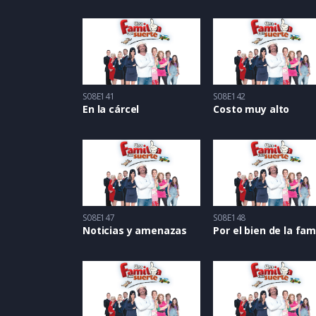
S08E141
S08E142
En la cárcel
Costo muy alto
S08E147
S08E148
Noticias y amenazas
Por el bien de la fam