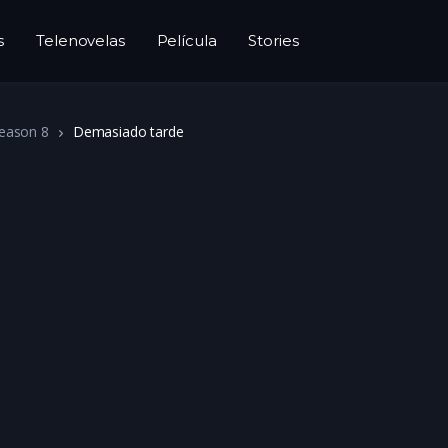
s
Telenovelas
Película
Stories
eason 8
Demasiado tarde