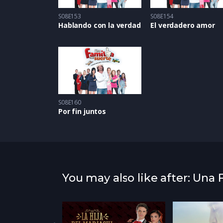
S08E153
S08E154
Hablando con la verdad
El verdadero amor
S08E160
Por fin juntos
You may also like after: Una