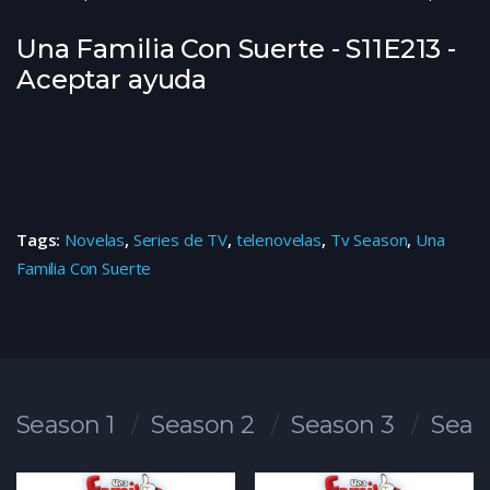
Una Familia Con Suerte - S11E213 -
Aceptar ayuda
Tags:
Novelas
,
Series de TV
,
telenovelas
,
Tv Season
,
Una
Familia Con Suerte
Season 1
Season 2
Season 3
Seas