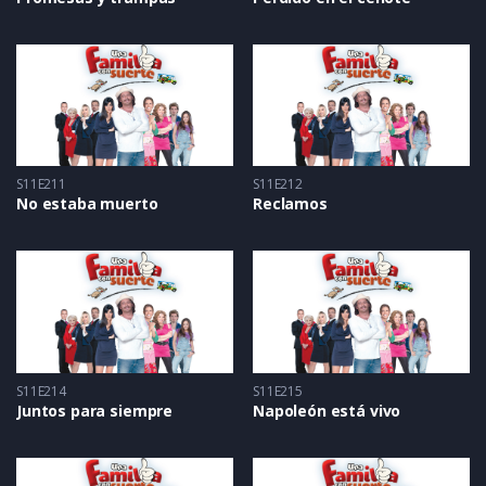
S11E211
S11E212
No estaba muerto
Reclamos
S11E214
S11E215
Juntos para siempre
Napoleón está vivo