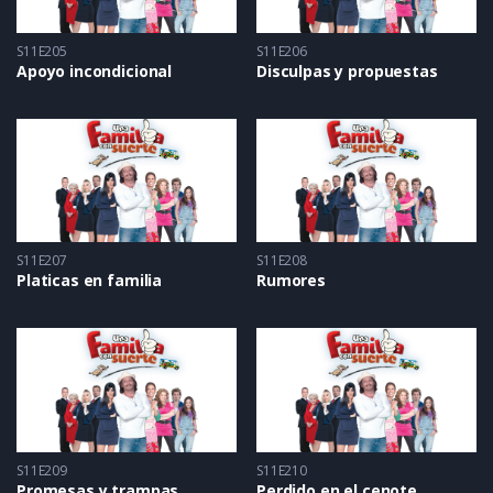
S11E205
S11E206
Apoyo incondicional
Disculpas y propuestas
S11E207
S11E208
Platicas en familia
Rumores
S11E209
S11E210
Promesas y trampas
Perdido en el cenote