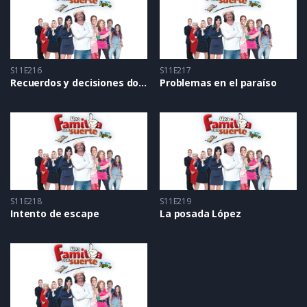
S11E216
S11E217
Recuerdos y decisiones dolorosas
Problemas en el paraíso
S11E218
S11E219
Intento de escape
La posada López