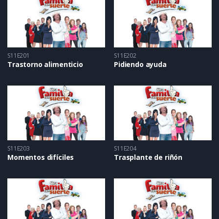
S11E201
S11E202
Trastorno alimenticio
Pidiendo ayuda
S11E203
S11E204
Momentos difíciles
Trasplante de riñón