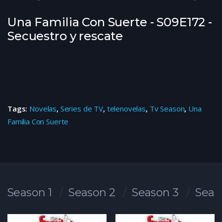
Una Familia Con Suerte - S09E172 -
Secuestro y rescate
Tags:
Novelas
,
Series de TV
,
telenovelas
,
Tv Season
,
Una
Familia Con Suerte
Season 1
Season 2
Season 3
Seas