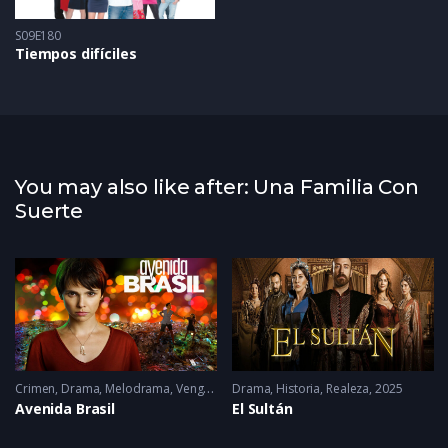
S09E180
Tiempos difíciles
You may also like after: Una Familia Con
Suerte
Crimen
,
Drama
,
Melodrama
,
Venganza
Drama
2025
,
Historia
,
Realeza
2025
Avenida Brasil
El Sultán