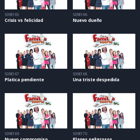
S09E165
S09E166
Crisis vs felicidad
Nuevo dueño
S09E167
S09E168
Platica pendiente
Una triste despedida
S09E169
S09E170
Nuevo compromiso
Planes peligrosos