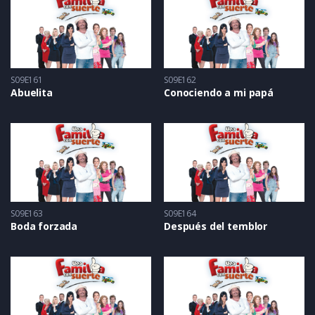
S09E161
S09E162
Abuelita
Conociendo a mi papá
S09E163
S09E164
Boda forzada
Después del temblor