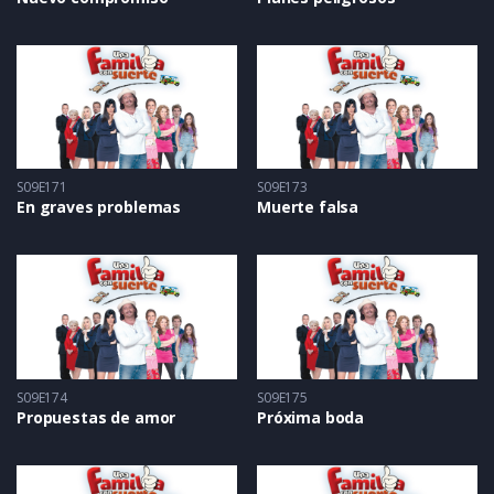
S09E171
S09E173
En graves problemas
Muerte falsa
S09E174
S09E175
Propuestas de amor
Próxima boda