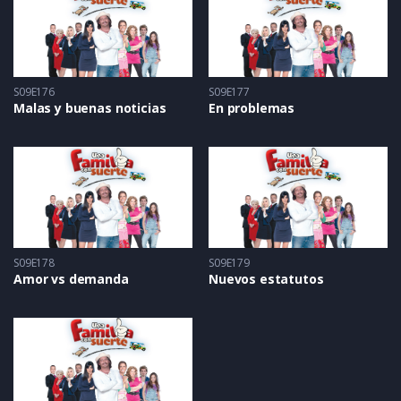
S09E176
S09E177
Malas y buenas noticias
En problemas
S09E178
S09E179
Amor vs demanda
Nuevos estatutos