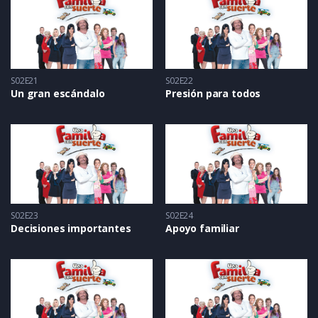
S02E21
S02E22
Un gran escándalo
Presión para todos
S02E23
S02E24
Decisiones importantes
Apoyo familiar