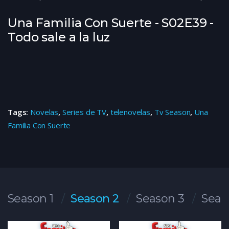
Una Familia Con Suerte - S02E39 -
Todo sale a la luz
Tags:
Novelas
,
Series de TV
,
telenovelas
,
Tv Season
,
Una
Familia Con Suerte
Season 1
Season 2
Season 3
Seas