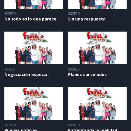
S02E25
S02E26
No todo es lo que parece
Sin una respuesta
S02E27
S02E28
Negociación especial
Planes cancelados
S02E29
S02E30
Buenas noticias
Enfrentando la realidad