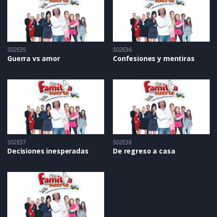
S02E35
S02E36
Guerra vs amor
Confesiones y mentiras
S02E37
S02E38
Decisiones inesperadas
De regreso a casa