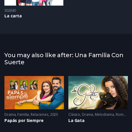
S02E40
La carta
You may also like after: Una Familia Con
Suerte
Drama
2005 - 2005
,
Familia
,
Relaciones
2025
Clásico
,
Drama
,
Melodrama
,
Romance
Papás por Siempre
La Gata