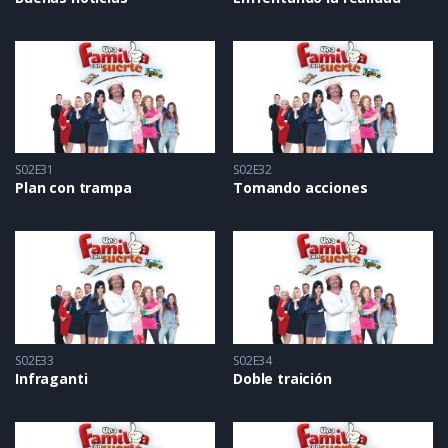
S02E31
S02E32
Plan con trampa
Tomando acciones
S02E33
S02E34
Infraganti
Doble traición