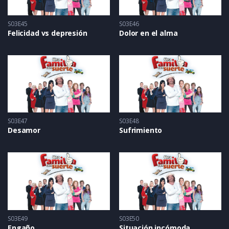
S03E45
S03E46
Felicidad vs depresión
Dolor en el alma
S03E47
S03E48
Desamor
Sufrimiento
S03E49
S03E50
Engaño
Situación incómoda