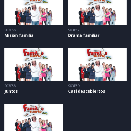
S03E56
S03E57
Misión familia
Drama familiar
S03E58
S03E59
Juntos
Casi descubiertos