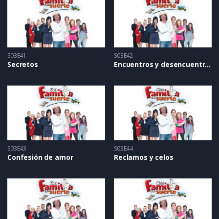
S03E41
S03E42
Secretos
Encuentros y desencuentros
S03E43
S03E44
Confesión de amor
Reclamos y celos