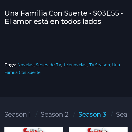
Una Familia Con Suerte - S03E55 -
El amor está en todos lados
Tags:
Novelas
,
Series de TV
,
telenovelas
,
Tv Season
,
Una
Familia Con Suerte
Season 1
Season 2
Season 3
Seas