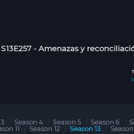
 S13E257 - Amenazas y reconciliaci
S
 3
Season 4
Season 5
Season 6
S
ason 11
Season 12
Season 13
Season