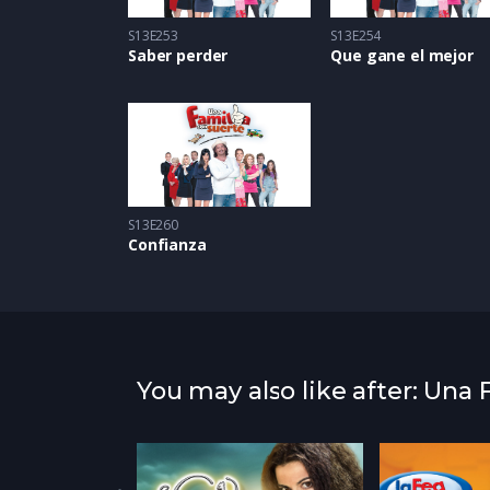
S13E253
S13E254
Saber perder
Que gane el mejor
S13E260
Confianza
You may also like after: Una