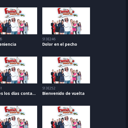
45
S13E246
eniencia
Dolor en el pecho
51
S13E252
Tienes los días contados
Bienvenido de vuelta