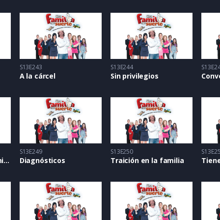
S13E243
S13E244
S13E2
A la cárcel
Sin privilegios
Conv
S13E249
S13E250
S13E2
Protegiendo al enemigo
Diagnósticos
Traición en la familia