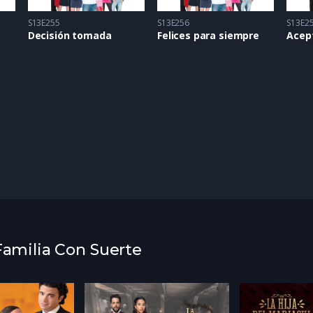
S13E255
S13E256
S13E2
Decisión tomada
Felices para siempre
Acept
 Familia Con Suerte