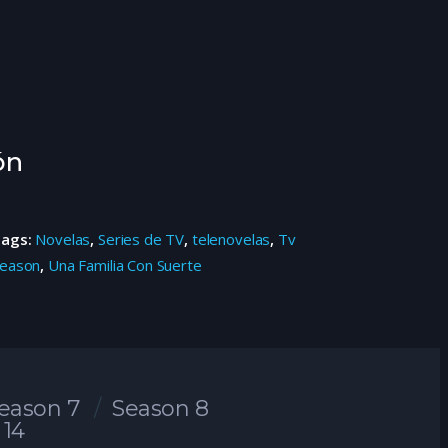
ón
Tags:
Novelas
,
Series de TV
,
telenovelas
,
Tv
eason
,
Una Familia Con Suerte
eason 7
Season 8
 14