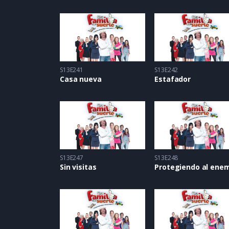
S13E241
S13E242
Casa nueva
Estafador
S13E247
S13E248
Sin visitas