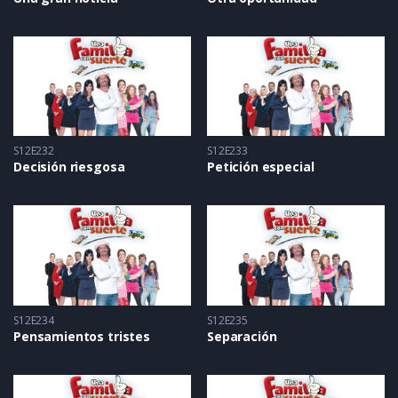
S12E232
S12E233
Decisión riesgosa
Petición especial
S12E234
S12E235
Pensamientos tristes
Separación