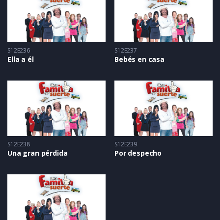
S12E236
S12E237
Ella a él
Bebés en casa
S12E238
S12E239
Una gran pérdida
Por despecho