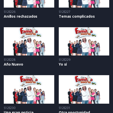
S12E226
S12E227
Anillos rechazados
Temas complicados
S12E228
S12E229
Año Nuevo
Yo sí
S12E230
S12E231
Una gran noticia
Otra oportunidad