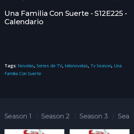
Una Familia Con Suerte - S12E225 -
Calendario
Tags:
Novelas
,
Series de TV
,
telenovelas
,
Tv Season
,
Una
Familia Con Suerte
Season 1
Season 2
Season 3
Seas