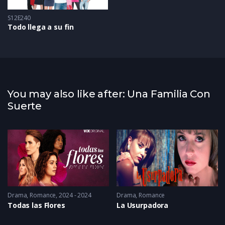
S12E240
Todo llega a su fin
You may also like after: Una Familia Con
Suerte
Drama
2014
,
Romance
2024 - 2024
Drama
,
Romance
Todas las Flores
La Usurpadora