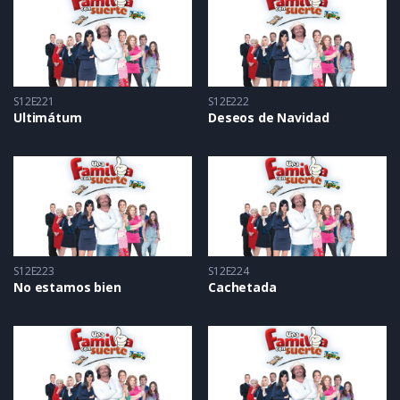
S12E221
S12E222
Ultimátum
Deseos de Navidad
S12E223
S12E224
No estamos bien
Cachetada