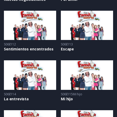
S06E112
S06E113
Sentimientos encontrados
Escape
S06E114
S06E115Mi hijo
La entrevista
Mi hijo