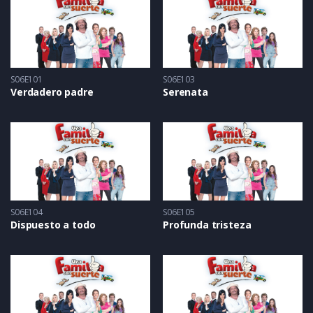
S06E101
S06E103
Verdadero padre
Serenata
S06E104
S06E105
Dispuesto a todo
Profunda tristeza