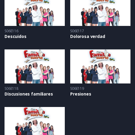
S06E116
S06E117
Descuidos
Dolorosa verdad
S06E118
S06E119
Discusiones familiares
Presiones