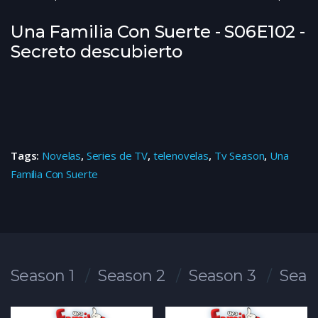
Una Familia Con Suerte - S06E102 -
Secreto descubierto
Tags:
Novelas
,
Series de TV
,
telenovelas
,
Tv Season
,
Una
Familia Con Suerte
Season 1
Season 2
Season 3
Seas