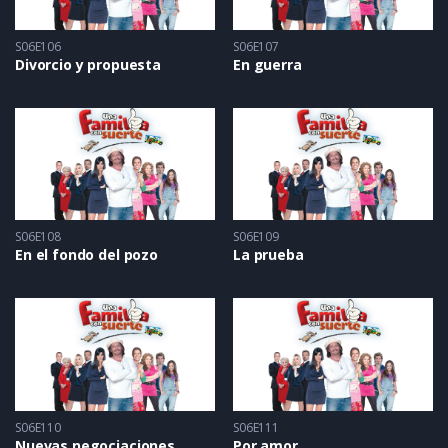
S06E106
S06E107
Divorcio y propuesta
En guerra
S06E108
S06E109
En el fondo del pozo
La prueba
S06E110
S06E111
Nuevas negociaciones
Por amor