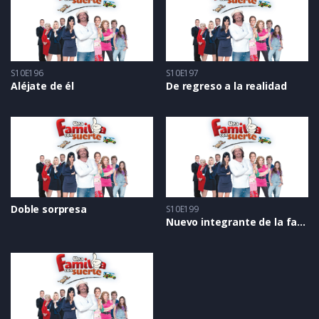
S10E196
S10E197
Aléjate de él
De regreso a la realidad
Doble sorpresa
S10E199
Nuevo integrante de la familia