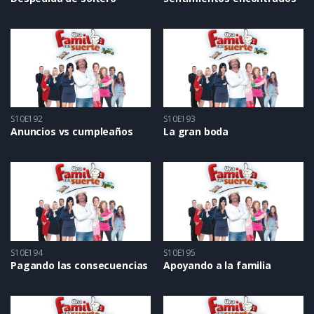
S10E192
S10E193
Anuncios vs cumpleaños
La gran boda
S10E194
S10E195
Pagando las consecuencias
Apoyando a la familia