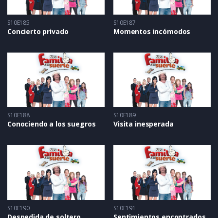
S10E185
S10E187
Concierto privado
Momentos incómodos
S10E188
S10E189
Conociendo a los suegros
Visita inesperada
S10E190
S10E191
Despedida de soltero
Sentimientos encontrados