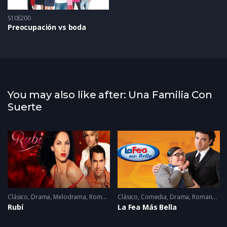
S10E200
Preocupación vs boda
You may also like after: Una Familia Con
Suerte
Clásico
,
Drama
,
Melodrama
,
Romance
Clásico
2005 - 2005
,
Comedia
,
Drama
,
Romance
2
Rubí
La Fea Más Bella