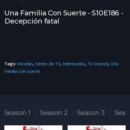
Una Familia Con Suerte - S10E186 -
Decepción fatal
Tags:
Novelas
,
Series de TV
,
telenovelas
,
Tv Season
,
Una
Familia Con Suerte
Season 1
Season 2
Season 3
Seas