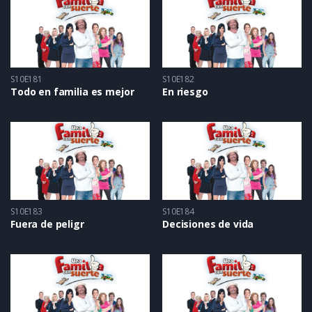
S10E181
S10E182
Todo en familia es mejor
En riesgo
S10E183
S10E184
Fuera de peligr
Decisiones de vida