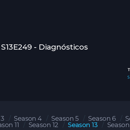
 S13E249 - Diagnósticos
S
 3
Season 4
Season 5
Season 6
S
ason 11
Season 12
Season 13
Season