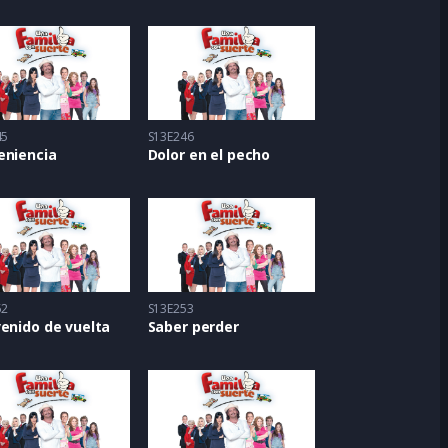
45
S13E246
eniencia
Dolor en el pecho
52
S13E253
enido de vuelta
Saber perder