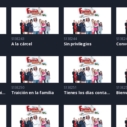
S13E243
S13E244
S13E2
A la cárcel
Sin privilegios
Conv
S13E250
S13E251
S13E2
Protegiendo al enemigo
Traición en la familia
Tienes los días contados
Bienv