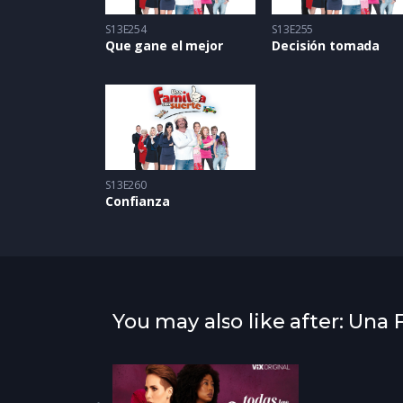
S13E254
S13E255
Que gane el mejor
Decisión tomada
S13E260
Confianza
You may also like after: Una