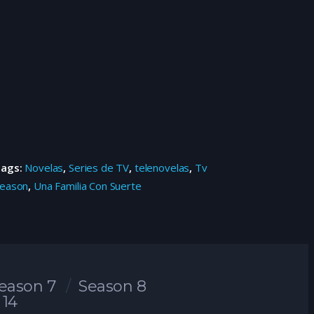
Tags:
Novelas
,
Series de TV
,
telenovelas
,
Tv
eason
,
Una Familia Con Suerte
eason 7
Season 8
 14