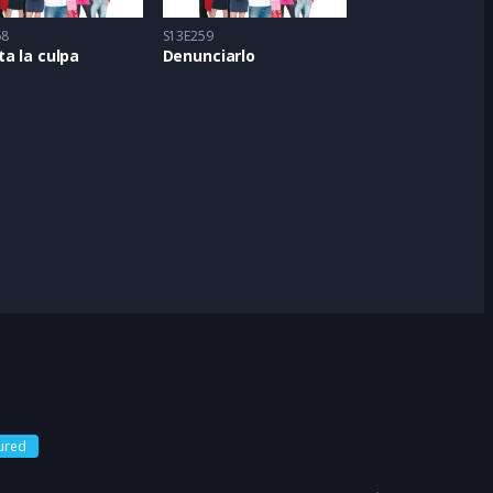
58
S13E259
a la culpa
Denunciarlo
ured