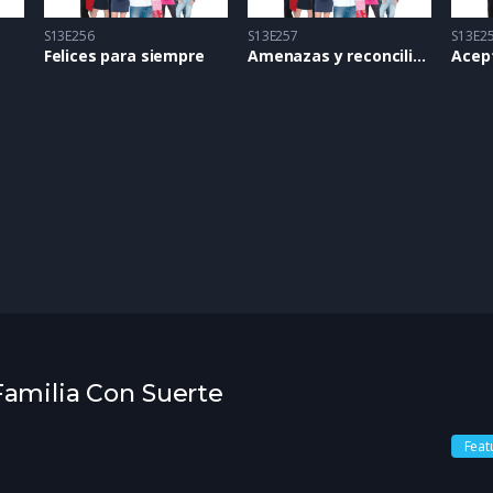
S13E256
S13E257
S13E2
Felices para siempre
Amenazas y reconciliación
Acept
 Familia Con Suerte
Feat