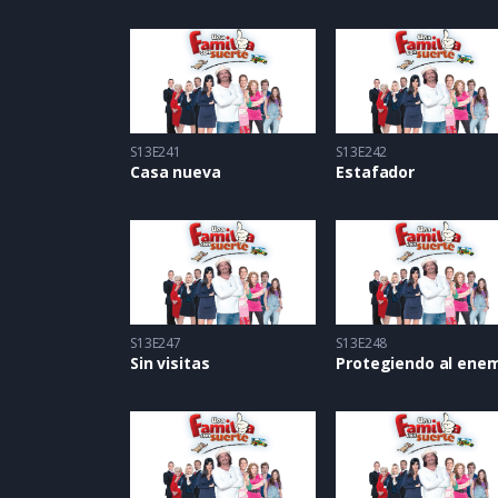
S13E241
S13E242
Casa nueva
Estafador
S13E247
S13E248
Sin visitas