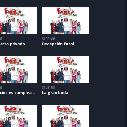
85
S10E186
erto privado
Decepción fatal
92
S10E193
Anuncios vs cumpleaños
La gran boda