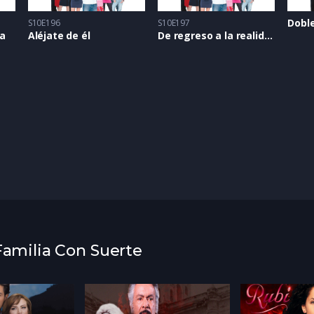
Dobl
S10E196
S10E197
ia
Aléjate de él
De regreso a la realidad
 Familia Con Suerte