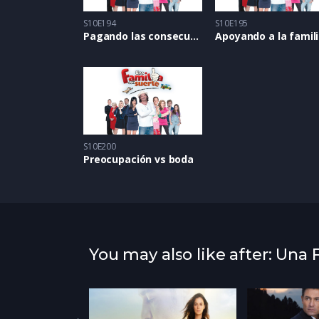
S10E194
S10E195
Pagando las consecuencias
Apoyando a la famil
S10E200
Preocupación vs boda
You may also like after: Una