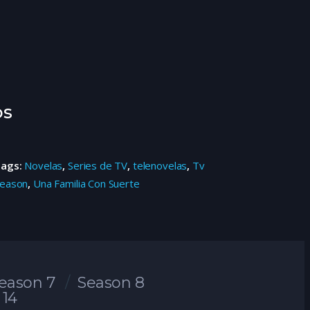
os
Tags:
Novelas
,
Series de TV
,
telenovelas
,
Tv
eason
,
Una Familia Con Suerte
eason 7
Season 8
 14