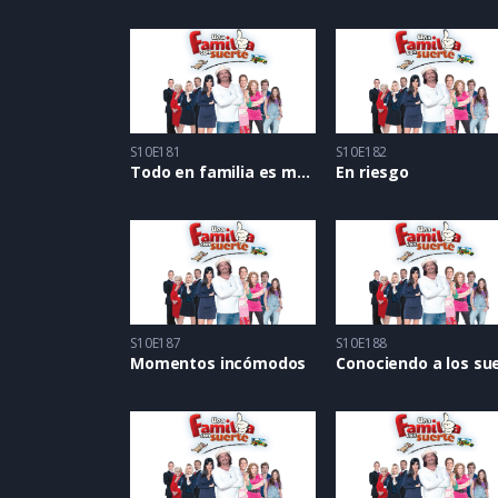
S10E181
S10E182
Todo en familia es mejor
En riesgo
S10E187
S10E188
Momentos incómodos