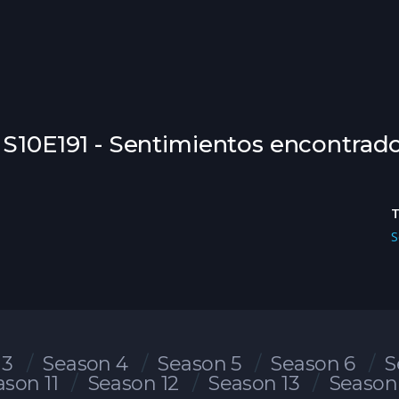
 S10E191 - Sentimientos encontrad
S
 3
Season 4
Season 5
Season 6
S
ason 11
Season 12
Season 13
Season