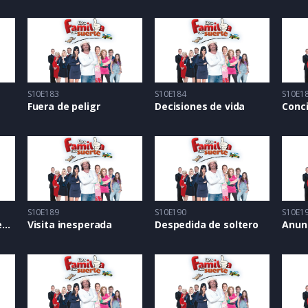
S10E183
S10E184
S10E1
Fuera de peligr
Decisiones de vida
Conci
S10E189
S10E190
S10E1
Conociendo a los suegros
Visita inesperada
Despedida de soltero