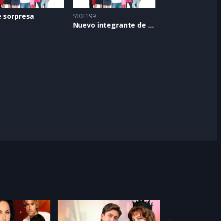
e sorpresa
S10E199
Nuevo integrante de la familia
Feat