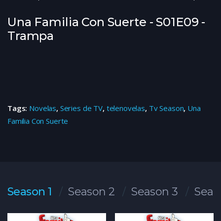
Una Familia Con Suerte - S01E09 -
Trampa
Tags:
Novelas
,
Series de TV
,
telenovelas
,
Tv Season
,
Una
Familia Con Suerte
Season 1
Season 2
Season 3
Seas