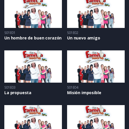
S01E01
S01E02
Un hombre de buen corazón
Un nuevo amigo
S01E03
S01E04
La propuesta
Misión imposible