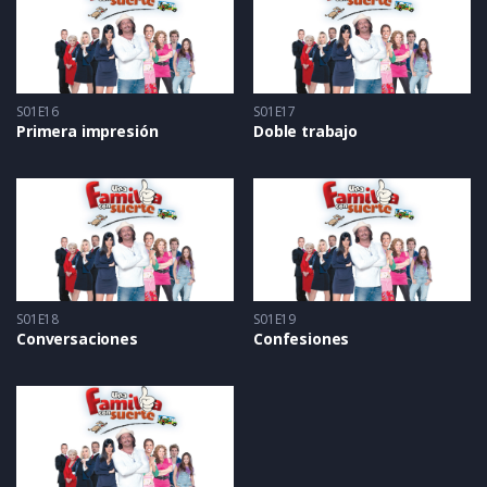
S01E16
S01E17
Primera impresión
Doble trabajo
S01E18
S01E19
Conversaciones
Confesiones