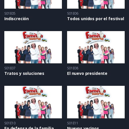
S01E05
S01E06
Indiscreción
Todos unidos por el festival
S01E07
S01E08
Tratos y soluciones
El nuevo presidente
S01E10
S01E11
En defensa de la familia
Nuevos vecinos