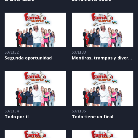
S07E132
S07E133
Segunda oportunidad
Mentiras, trampas y divorcio
S07E134
S07E135
Todo por tí
Todo tiene un final