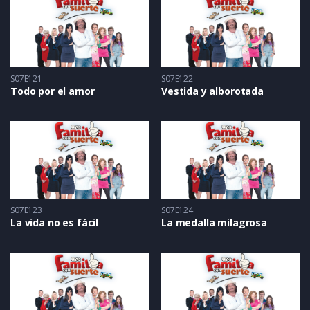
S07E121
S07E122
Todo por el amor
Vestida y alborotada
S07E123
S07E124
La vida no es fácil
La medalla milagrosa