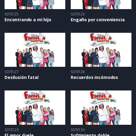
S07E125
S07E126
Encontrando a mi hijo
Engaño por conveniencia
S07E127
S07E128
Desilusión fatal
Recuerdos incómodos
S07E129
S07E130
El amor duele
Sufrimiento doble