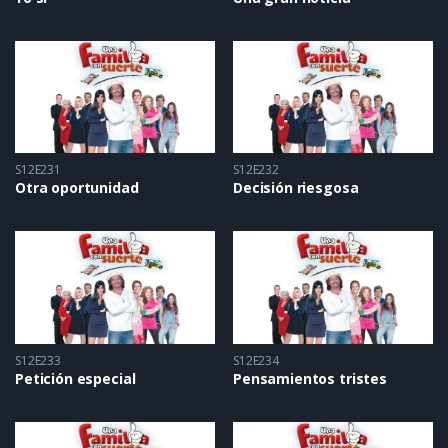
S12E231
S12E232
Otra oportunidad
Decisión riesgosa
S12E233
S12E234
Petición especial
Pensamientos tristes