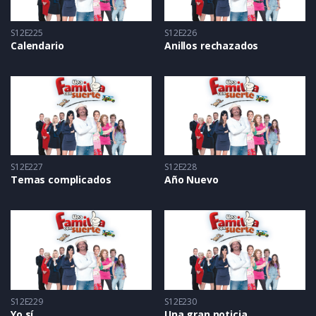
S12E225
S12E226
Calendario
Anillos rechazados
S12E227
S12E228
Temas complicados
Año Nuevo
S12E229
S12E230
Yo sí
Una gran noticia