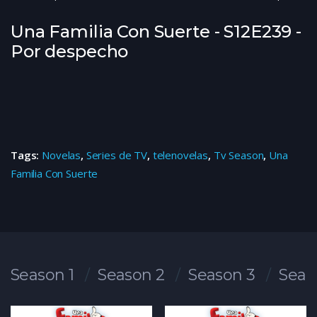
Una Familia Con Suerte - S12E239 -
Por despecho
Tags:
Novelas
,
Series de TV
,
telenovelas
,
Tv Season
,
Una
Familia Con Suerte
Season 1
Season 2
Season 3
Seas