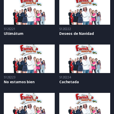
S12E221
S12E222
Ultimátum
Deseos de Navidad
S12E223
S12E224
No estamos bien
Cachetada