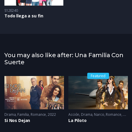
S12E240
Todo llega a su fin
You may also like after: Una Familia Con
Suerte
Featured
Drama
,
Familia
,
Romance
2022
Acción
,
Drama
,
Narco
,
Romance
2022 
Si Nos Dejan
La Piloto