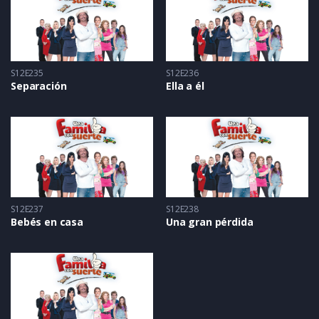
S12E235
S12E236
Separación
Ella a él
S12E237
S12E238
Bebés en casa
Una gran pérdida