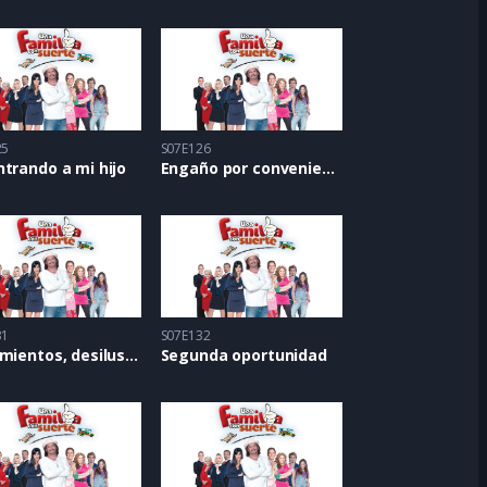
25
S07E126
trando a mi hijo
Engaño por conveniencia
31
S07E132
Sentimientos, desilusiones y más
Segunda oportunidad