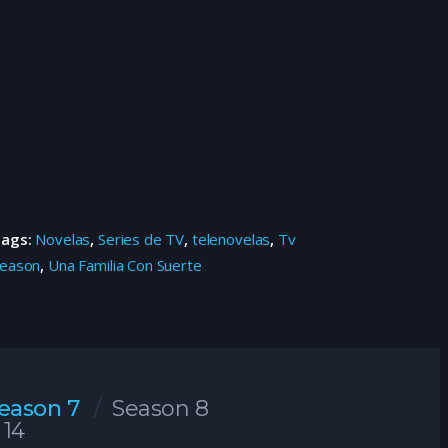
Tags:
Novelas
,
Series de TV
,
telenovelas
,
Tv
eason
,
Una Familia Con Suerte
eason 7
Season 8
 14