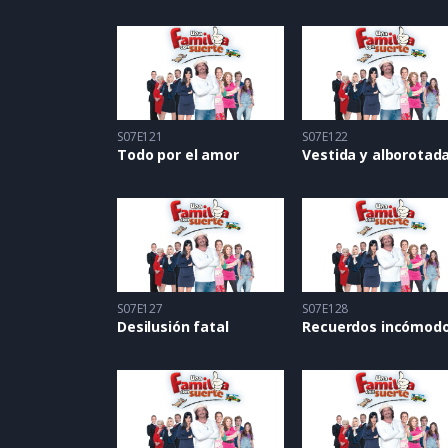
S07E121
S07E122
Todo por el amor
Vestida y alborotad
S07E127
S07E128
Desilusión fatal
Recuerdos incómod