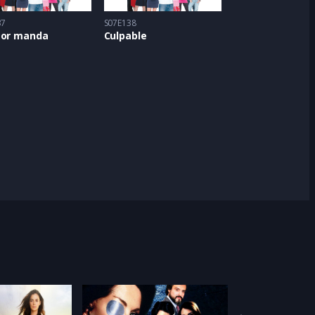
37
S07E138
mor manda
Culpable
Feat