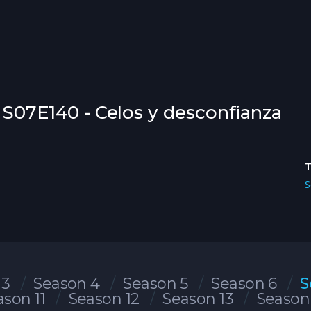
 S07E140 - Celos y desconfianza
S
 3
Season 4
Season 5
Season 6
S
ason 11
Season 12
Season 13
Season