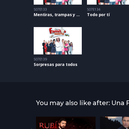
S07E133
S07E134
Mentiras, trampas y divorcio
Todo por tí
S07E139
Sorpresas para todos
You may also like after: Una