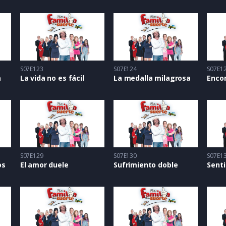
S07E123
S07E124
S07E1
a
La vida no es fácil
La medalla milagrosa
Encon
S07E129
S07E130
S07E1
os
El amor duele
Sufrimiento doble