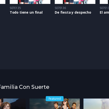
S07E135
S07E136
S07E1
Todo tiene un final
De fiesta y despecho
El a
 Familia Con Suerte
Featured