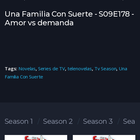
Una Familia Con Suerte - S09E178 -
Amor vs demanda
Tags:
Novelas
,
Series de TV
,
telenovelas
,
Tv Season
,
Una
Familia Con Suerte
Season 1
Season 2
Season 3
Seas