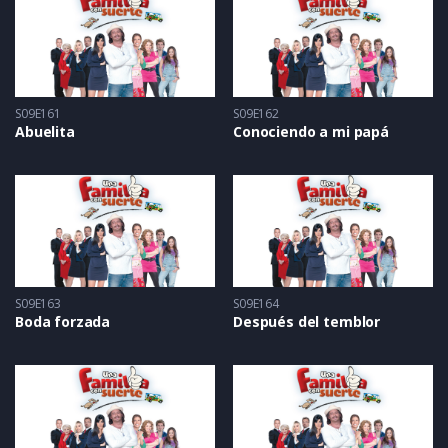
S09E161
S09E162
Abuelita
Conociendo a mi papá
S09E163
S09E164
Boda forzada
Después del temblor