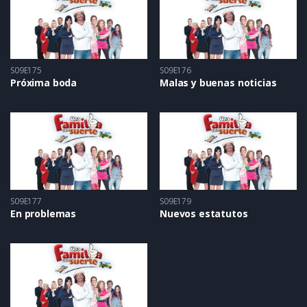
S09E175
S09E176
Próxima boda
Malas y buenas noticias
S09E177
S09E179
En problemas
Nuevos estatutos