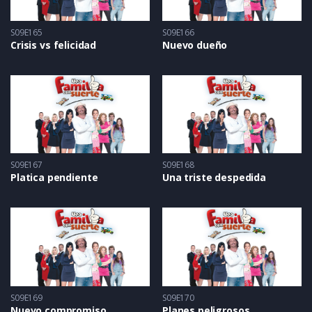
S09E165
S09E166
Crisis vs felicidad
Nuevo dueño
S09E167
S09E168
Platica pendiente
Una triste despedida
S09E169
S09E170
Nuevo compromiso
Planes peligrosos