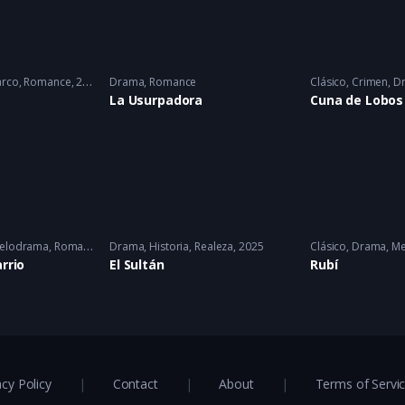
rco
,
Romance
2022 - 2022
Drama
,
Romance
Clásico
,
Crimen
,
D
La Usurpadora
Cuna de Lobos
elodrama
,
Romance
Drama
,
Historia
,
Realeza
2025
Clásico
,
Drama
,
Me
arrio
El Sultán
Rubí
acy Policy
Contact
About
Terms of Servi