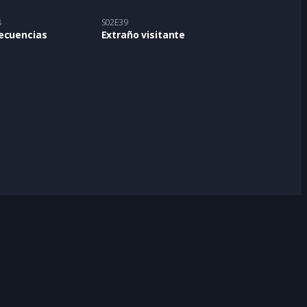
8
S02E39
ecuencias
Extraño visitante