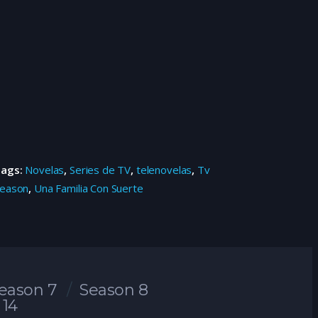
Tags:
Novelas
,
Series de TV
,
telenovelas
,
Tv
eason
,
Una Familia Con Suerte
eason 7
Season 8
 14