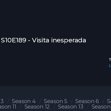
S10E189 - Visita inesperada
S
 3
Season 4
Season 5
Season 6
S
ason 11
Season 12
Season 13
Season