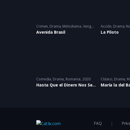
Crimen
,
Drama
,
Melodrama
,
Venganza
2025
Acción
,
Drama
,
Na
Avenida Brasil
La Piloto
Comedia
,
Drama
,
Romance
2020
Clásico
,
Drama
,
M
Hasta Que el Dinero Nos Separe
María la del B
FAQ
Priv