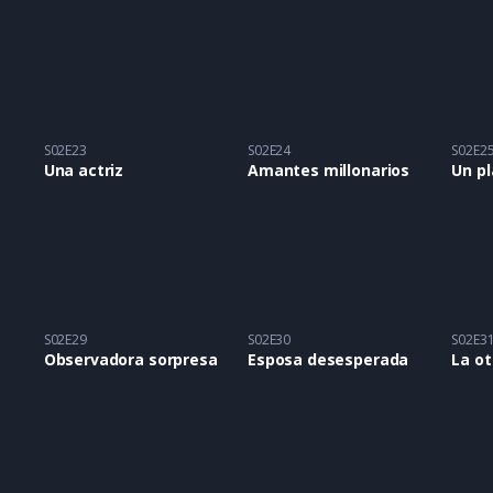
S02E23
S02E24
S02E2
Una actriz
Amantes millonarios
S02E29
S02E30
S02E3
Observadora sorpresa
Esposa desesperada
La ot