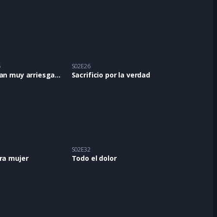
5
S02E26
Un plan muy arriesgado
Sacrificio por la verdad
1
S02E32
ra mujer
Todo el dolor