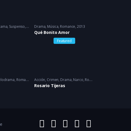
rama
,
Suspenso
1986
Drama
,
Música
,
Romance
2013
Qué Bonito Amor
Featured
lodrama
,
Romance
2005 - 2005
Acción
,
Crimen
,
Drama
,
Narco
,
Romance
2023
Rosario Tijeras
ce