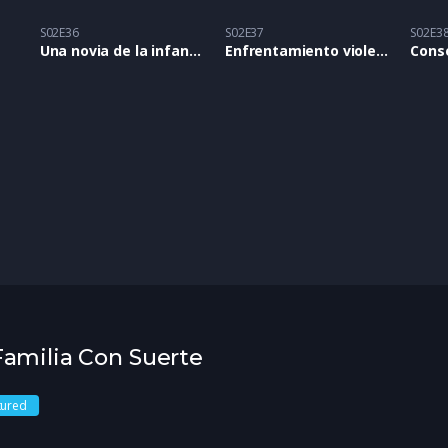
S02E36
S02E37
S02E3
Una novia de la infancia
Enfrentamiento violento
Cons
 Familia Con Suerte
tured