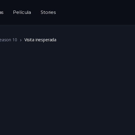
as
Película
Stories
eason 10
Visita inesperada