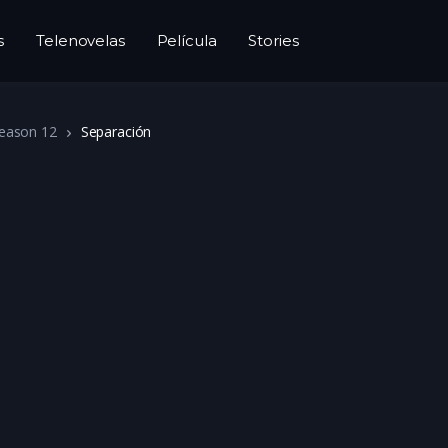
s
Telenovelas
Película
Stories
eason 12
Separación