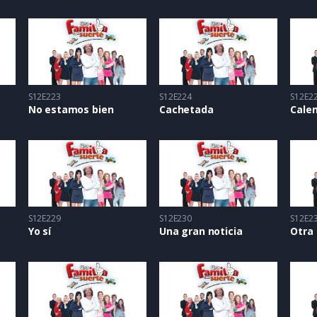
S12E223
S12E224
S12E2
No estamos bien
Cachetada
Cale
S12E229
S12E230
S12E2
Yo sí
Una gran noticia
Otra