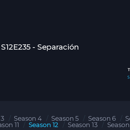
 S12E235 - Separación
S
 3
Season 4
Season 5
Season 6
S
ason 11
Season 12
Season 13
Season