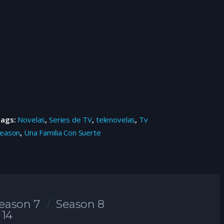
Tags:
Novelas
,
Series de TV
,
telenovelas
,
Tv
eason
,
Una Familia Con Suerte
eason 7
Season 8
 14