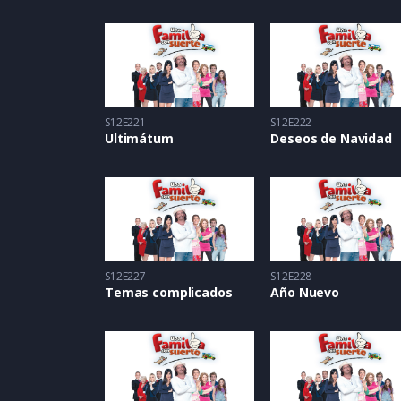
S12E221
S12E222
Ultimátum
Deseos de Navidad
S12E227
S12E228
Temas complicados
Año Nuevo