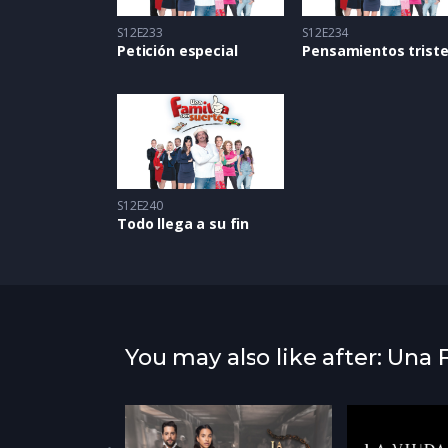
S12E233
S12E234
Petición especial
Pensamientos trist
S12E240
Todo llega a su fin
You may also like after: Una