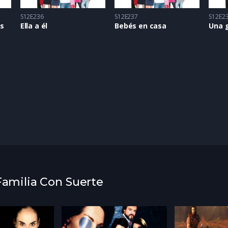
S12E236
S12E237
S12E2
es
Ella a él
Bebés en casa
Una 
 Familia Con Suerte