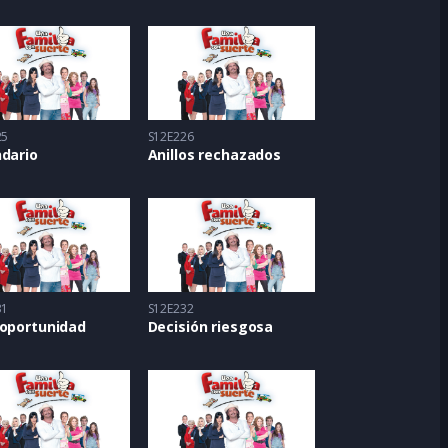
25
S12E226
ndario
Anillos rechazados
31
S12E232
 oportunidad
Decisión riesgosa