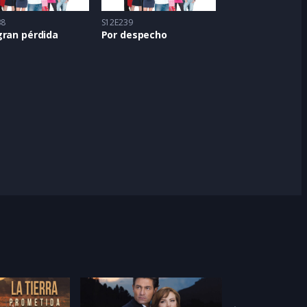
38
S12E239
gran pérdida
Por despecho
Feat