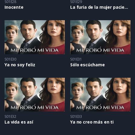
S01E28
S01E29
Inocente
La furia de la mujer paciente
S01E30
S01E31
Ya no soy feliz
Sólo escúchame
S01E32
S01E33
La vida es así
Ya no creo más en ti