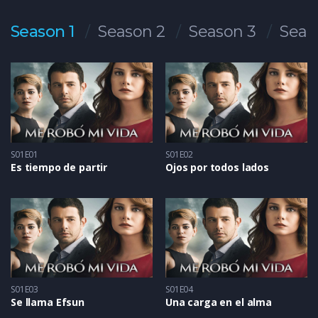
Season 1
Season 2
Season 3
Seas
S01E01
S01E02
Es tiempo de partir
Ojos por todos lados
S01E03
S01E04
Se llama Efsun
Una carga en el alma