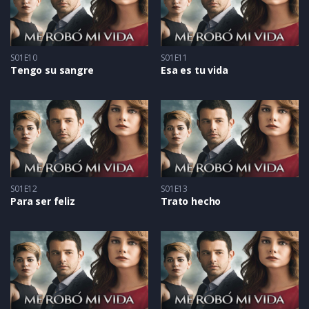
S01E10
S01E11
Tengo su sangre
Esa es tu vida
S01E12
S01E13
Para ser feliz
Trato hecho