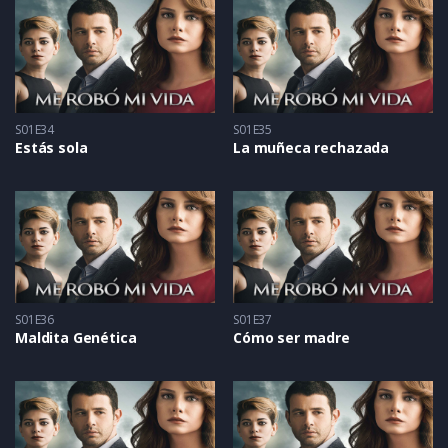
S01E34
S01E35
Estás sola
La muñeca rechazada
S01E36
S01E37
Maldita Genética
Cómo ser madre