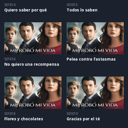
S01E14
S01E15
Quiero saber por qué
Todos lo saben
Pelea contra fastasmas
S01E16
No quiero una recompensa
S01E18
S01E19
Flores y chocolates
Gracias por el té