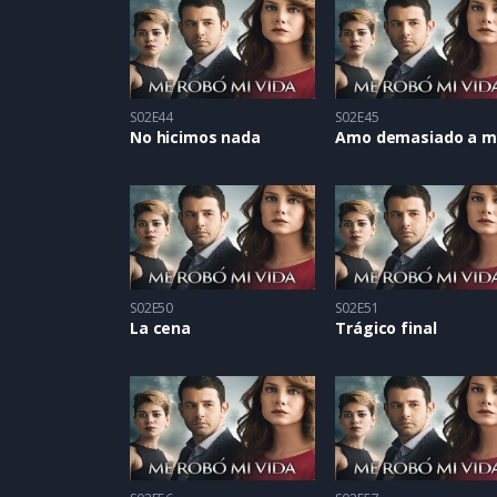
S02E44
S02E45
No hicimos nada
S02E50
S02E51
La cena
Trágico final