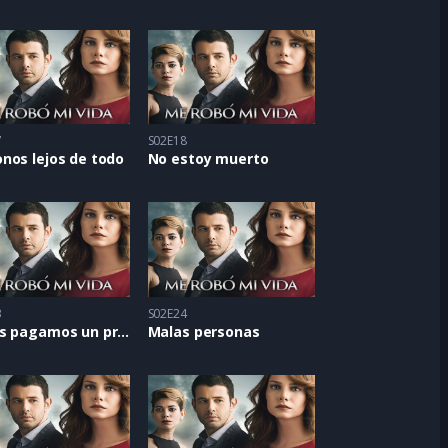
7
S02E18
nos lejos de todo
No estoy muerto
3
S02E24
Todos pagamos un precio
Malas personas