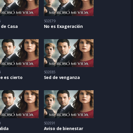
8
S02E79
 de Casa
No es Exageración
4
S02E85
e es cierto
Sed de venganza
0
S02E91
alida
Aviso de bienestar