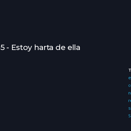
 - Estoy harta de ella
e
c
n
r
s
S