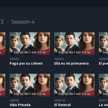
 3
Season 4
S02E03
S02E04
S02E0
Paga por su crimen
Ella es mi primavera
S02E09
S02E100
S02E1
Vida Privada
El funeral
La v