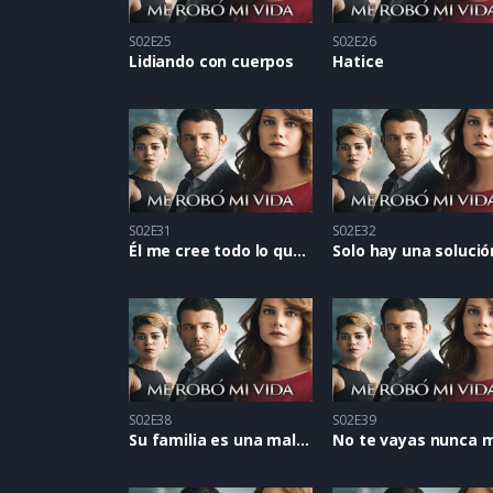
S02E25
S02E26
Lidiando con cuerpos
Hatice
S02E31
S02E32
Él me cree todo lo que digo
Solo hay una solució
S02E38
S02E39
Su familia es una maldición
No te vayas nunca 