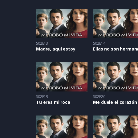
S02E13
S02E14
Madre, aquí estoy
Ellas no son herman
S02E19
S02E20
Tu eres mi roca
Me duele el corazón