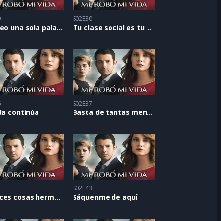
9
S02E30
No creo una sola palabra
Tu clase social es tu destino
6
S02E37
da continúa
Basta de tantas mentiras
2
S02E43
Mereces cosas hermosas
Sáquenme de aquí