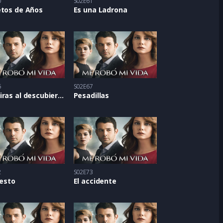
0
S02E61
etos de Años
Es una Ladrona
6
S02E67
Mentiras al descubierto
Pesadillas
2
S02E73
resto
El accidente