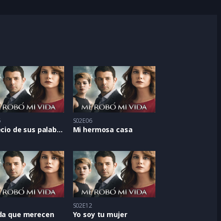
5
S02E06
El precio de sus palabras
Mi hermosa casa
1
S02E12
ida que merecen
Yo soy tu mujer