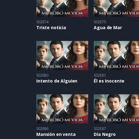
S02E74
S02E75
Triste noticia
Agua de Mar
S02E80
S02E81
Intento de Alguien
Él es Inocente
S02E86
S02E87
Mansión en venta
Día Negro