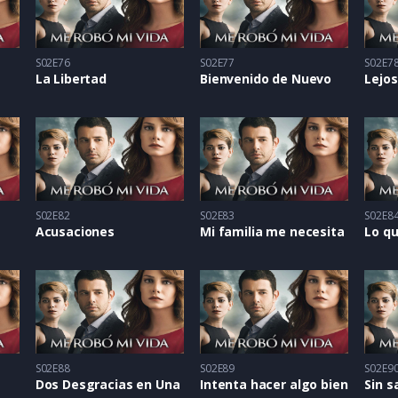
S02E76
S02E77
S02E7
La Libertad
Bienvenido de Nuevo
Lejos
S02E82
S02E83
S02E8
Acusaciones
Mi familia me necesita
Lo qu
S02E88
S02E89
S02E9
Dos Desgracias en Una
Intenta hacer algo bien
Sin s