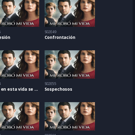
8
S02E49
esión
Confrontación
4
S02E55
Todo en esta vida se paga
Sospechosos