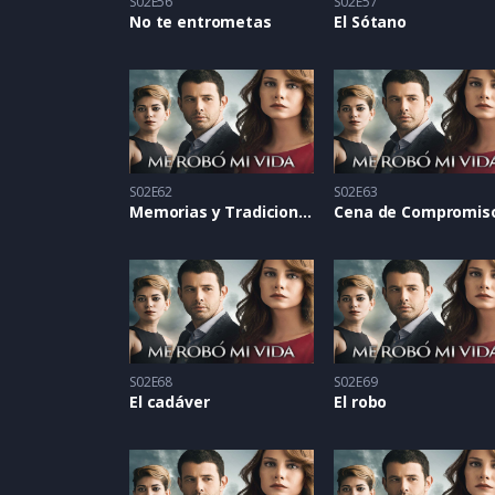
S02E56
S02E57
No te entrometas
El Sótano
S02E62
S02E63
Memorias y Tradiciones
Cena de Compromis
S02E68
S02E69
El cadáver
El robo