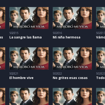
S02E15
S02E16
S02E1
as
La sangre las llama
Mi niña hermosa
Vámo
S02E21
S02E22
S02E2
El hombre vive
No grites esas cosas