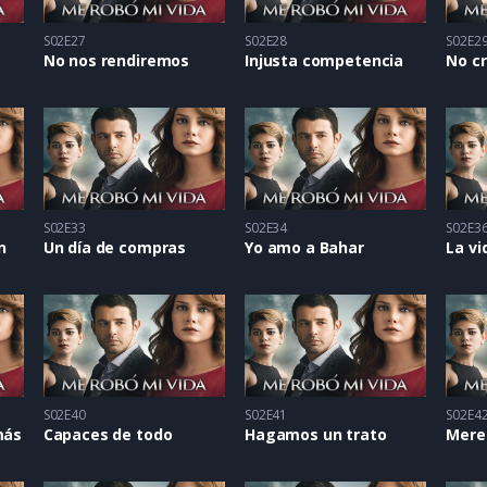
S02E27
S02E28
S02E2
No nos rendiremos
Injusta competencia
S02E33
S02E34
S02E3
n
Un día de compras
Yo amo a Bahar
La vi
S02E40
S02E41
S02E4
más
Capaces de todo
Hagamos un trato