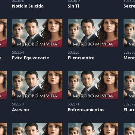
S02E58
S02E59
S02E6
Noticia Suicida
Sin Ti
Secr
S02E64
S02E65
S02E6
o
Evita Equivocarte
El encuentro
S02E70
S02E71
S02E7
Asesino
Enfrentamientos
El ar