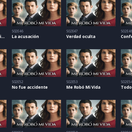
S02E46
S02E47
S02E4
Amo demasiado a mis hijas
La acusación
Verdad oculta
Conf
S02E52
S02E53
S02E5
No fue accidente
Me Robó Mi Vida