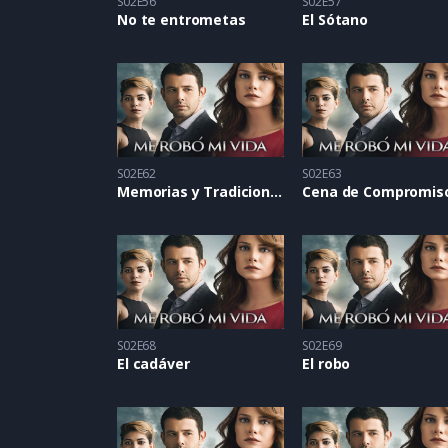
S02E56
S02E57
No te entrometas
El Sótano
S02E62
S02E63
Memorias y Tradiciones
Cena de Compromis
S02E68
S02E69
El cadáver
El robo