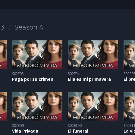
 3
Season 4
S02E03
S02E04
S02E0
Paga por su crimen
Ella es mi primavera
S02E09
S02E100
S02E1
Vida Privada
El funeral
La v