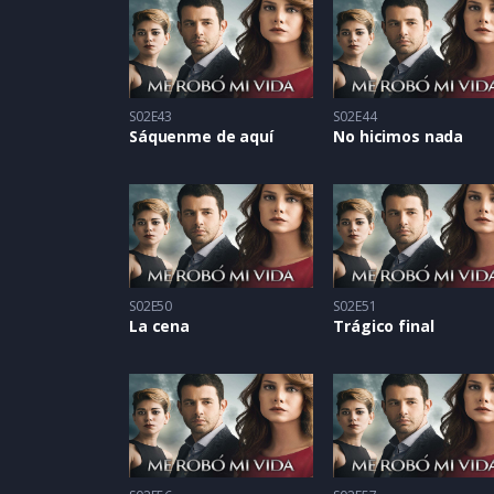
S02E43
S02E44
Sáquenme de aquí
No hicimos nada
S02E50
S02E51
La cena
Trágico final