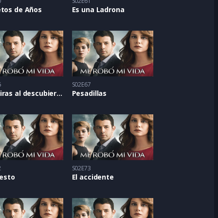
0
S02E61
etos de Años
Es una Ladrona
6
S02E67
Mentiras al descubierto
Pesadillas
2
S02E73
resto
El accidente