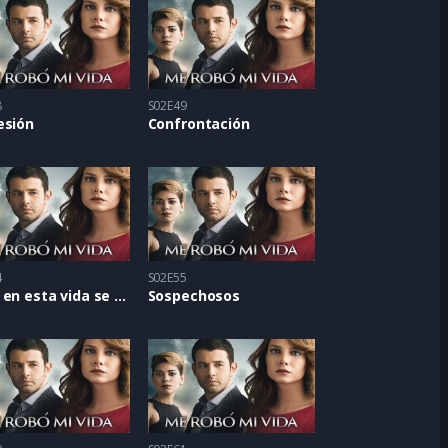
8
S02E49
esión
Confrontación
4
S02E55
Todo en esta vida se paga
Sospechosos