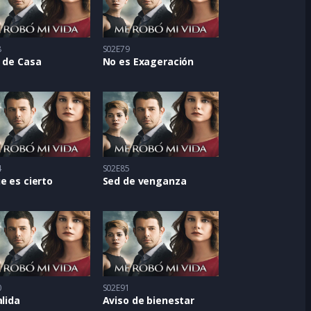
8
S02E79
 de Casa
No es Exageración
4
S02E85
e es cierto
Sed de venganza
0
S02E91
alida
Aviso de bienestar