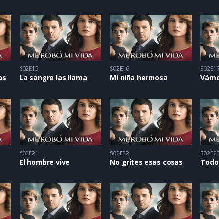
S02E15
S02E16
S02E1
as
La sangre las llama
Mi niña hermosa
Vámo
S02E21
S02E22
S02E2
El hombre vive
No grites esas cosas