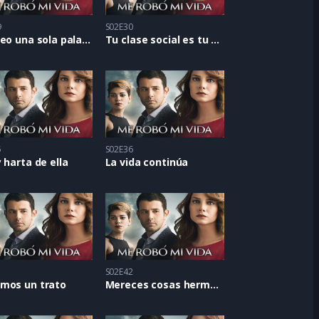
9
S02E30
No creo una sola palabra
Tu clase social es tu destino
5
S02E36
 harta de ella
La vida continúa
1
S02E42
mos un trato
Mereces cosas hermosas