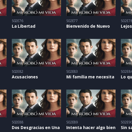
S02E76
S02E77
S02E7
La Libertad
Bienvenido de Nuevo
Lejos
S02E82
S02E83
S02E8
Acusaciones
Mi familia me necesita
Lo qu
S02E88
S02E89
S02E9
Dos Desgracias en Una
Intenta hacer algo bien
Sin s