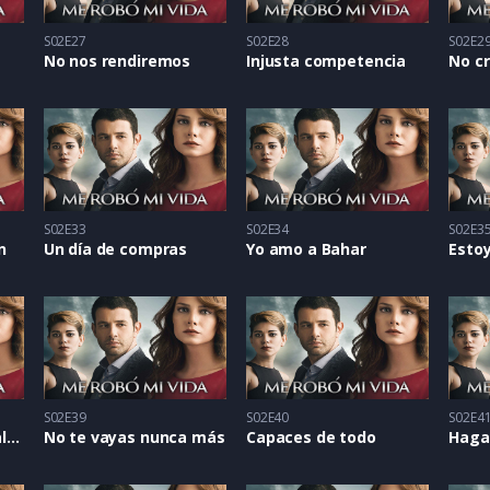
S02E27
S02E28
S02E2
No nos rendiremos
Injusta competencia
S02E33
S02E34
S02E3
n
Un día de compras
Yo amo a Bahar
Estoy
S02E39
S02E40
S02E4
Su familia es una maldición
No te vayas nunca más
Capaces de todo
Haga