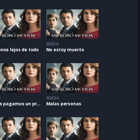
7
S02E18
nos lejos de todo
No estoy muerto
3
S02E24
Todos pagamos un precio
Malas personas