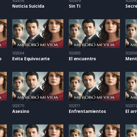
S02E58
S02E59
S02E6
Noticia Suicida
Sin Ti
Secr
S02E64
S02E65
S02E6
o
Evita Equivocarte
El encuentro
S02E70
S02E71
S02E7
Asesino
Enfrentamientos
El ar