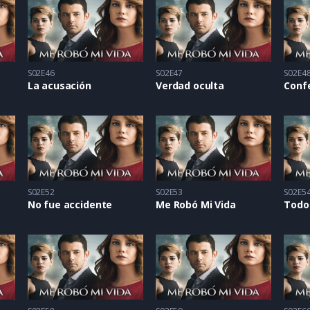
S02E46
S02E47
S02E4
La acusación
Verdad oculta
Conf
S02E52
S02E53
S02E5
No fue accidente
Me Robó Mi Vida