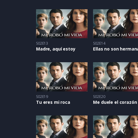
S02E13
S02E14
Madre, aquí estoy
Ellas no son herman
S02E19
S02E20
Tu eres mi roca
Me duele el corazón