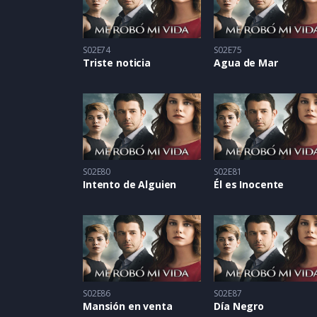
S02E74
S02E75
Triste noticia
Agua de Mar
S02E80
S02E81
Intento de Alguien
Él es Inocente
S02E86
S02E87
Mansión en venta
Día Negro