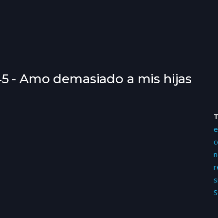
5 - Amo demasiado a mis hijas
e
c
n
r
s
S