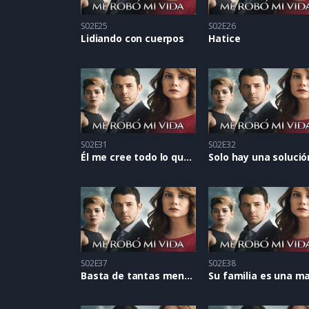
S02E25
S02E26
Lidiando con cuerpos
Hatice
S02E31
S02E32
Él me cree todo lo que digo
Solo hay una solució
S02E37
S02E38
Basta de tantas mentiras