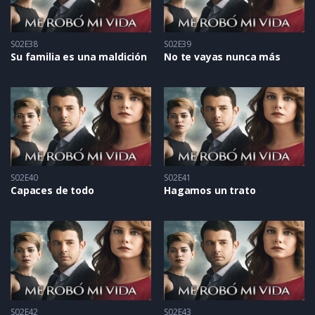
S02E38
S02E39
Su familia es una maldición
No te vayas nunca más
S02E40
S02E41
Capaces de todo
Hagamos un trato
S02E42
S02E43