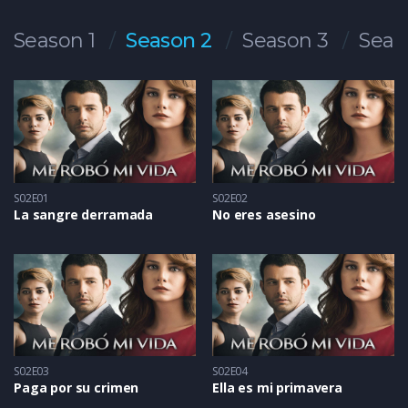
Season 1
Season 2
Season 3
Seas
S02E01
S02E02
La sangre derramada
No eres asesino
S02E03
S02E04
Paga por su crimen
Ella es mi primavera