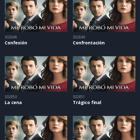
S02E48
S02E49
Confesión
Confrontación
S02E50
S02E51
La cena
Trágico final