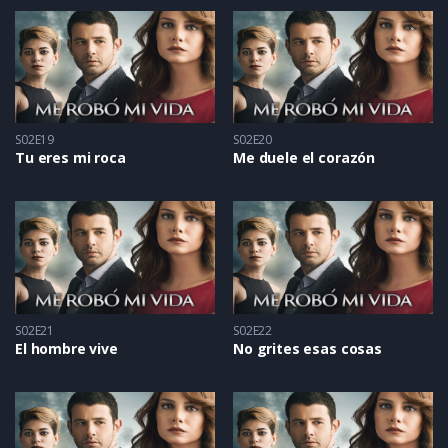
S02E19
S02E20
Tu eres mi roca
Me duele el corazón
S02E21
S02E22
El hombre vive
No grites esas cosas