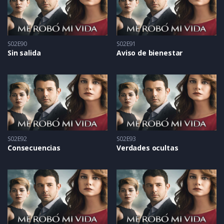
S02E90
S02E91
Sin salida
Aviso de bienestar
S02E92
S02E93
Consecuencias
Verdades ocultas