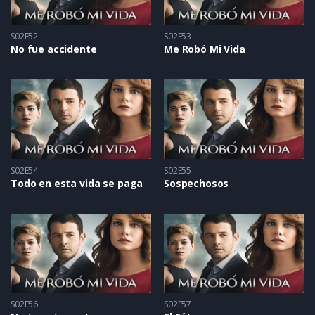
S02E52
S02E53
No fue accidente
Me Robó Mi Vida
S02E54
S02E55
Todo en esta vida se paga
Sospechosos
S02E56
S02E57