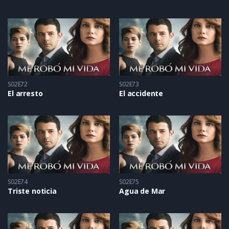
S02E72
S02E73
El arresto
El accidente
S02E74
S02E75
Triste noticia
Agua de Mar