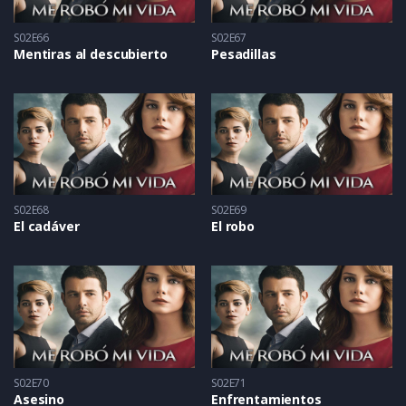
S02E66
S02E67
Mentiras al descubierto
Pesadillas
S02E68
S02E69
El cadáver
El robo
S02E70
S02E71
Asesino
Enfrentamientos