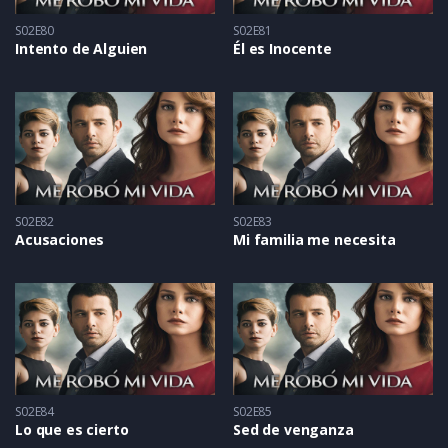
S02E80
S02E81
Intento de Alguien
Él es Inocente
S02E82
S02E83
Acusaciones
Mi familia me necesita
S02E84
S02E85
Lo que es cierto
Sed de venganza