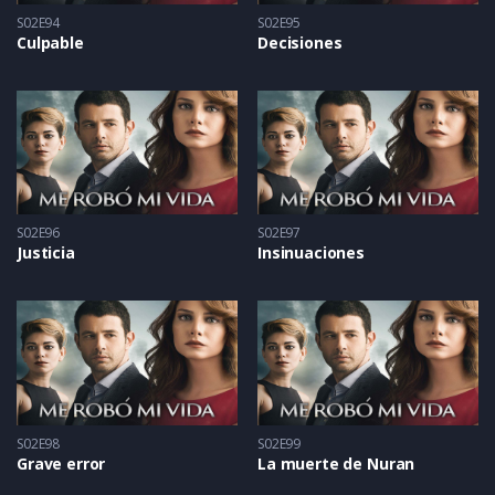
S02E94
S02E95
Culpable
Decisiones
S02E96
S02E97
Justicia
Insinuaciones
S02E98
S02E99
Grave error
La muerte de Nuran