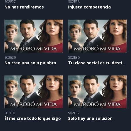
S02E27
S02E28
No nos rendiremos
Injusta competencia
S02E29
S02E30
No creo una sola palabra
Tu clase social es tu destino
S02E31
S02E32
Él me cree todo lo que digo
Solo hay una solución