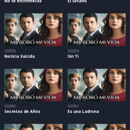
No te entrometas
El Sótano
S02E58
S02E59
Noticia Suicida
Sin Ti
S02E60
S02E61
Secretos de Años
Es una Ladrona