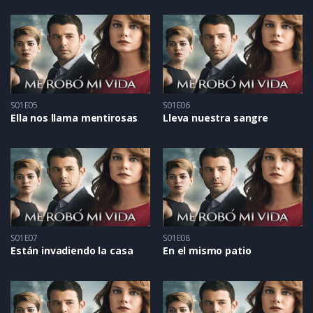
S01E05
S01E06
Ella nos llama mentirosas
Lleva nuestra sangre
S01E07
S01E08
Están invadiendo la casa
En el mismo patio