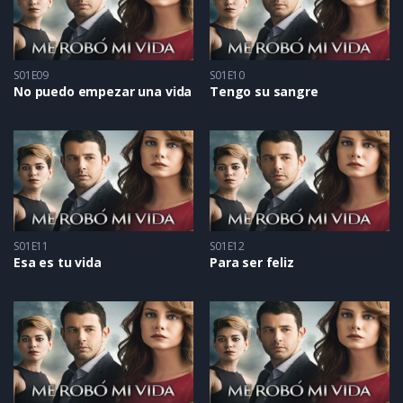
S01E09
S01E10
No puedo empezar una vida
Tengo su sangre
S01E11
S01E12
Esa es tu vida
Para ser feliz