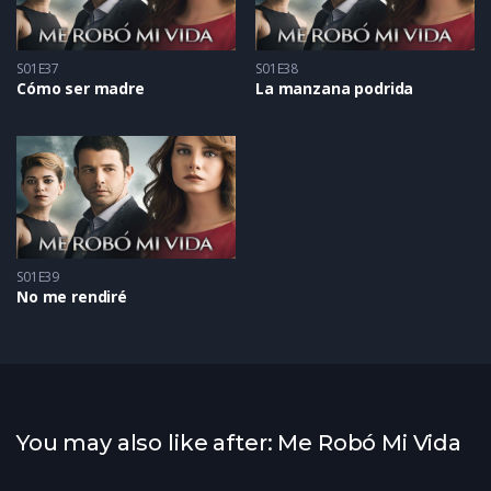
S01E37
S01E38
Cómo ser madre
La manzana podrida
S01E39
No me rendiré
You may also like after: Me Robó Mi Vida