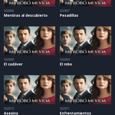
S02E66
S02E67
Mentiras al descubierto
Pesadillas
S02E68
S02E69
El cadáver
El robo
S02E70
S02E71
Asesino
Enfrentamientos