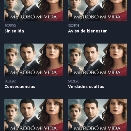
S02E90
S02E91
Sin salida
Aviso de bienestar
S02E92
S02E93
Consecuencias
Verdades ocultas