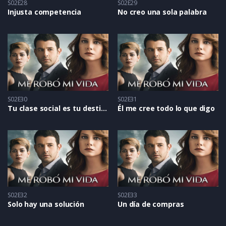
S02E28
S02E29
Injusta competencia
No creo una sola palabra
S02E30
S02E31
Tu clase social es tu destino
Él me cree todo lo que digo
S02E32
S02E33
Solo hay una solución
Un día de compras