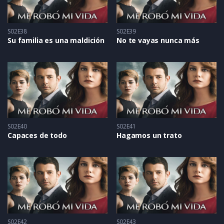
S02E38
S02E39
Su familia es una maldición
No te vayas nunca más
S02E40
S02E41
Capaces de todo
Hagamos un trato
S02E42
S02E43