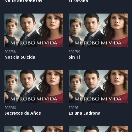
No te entrometas
El Sótano
S02E58
S02E59
Noticia Suicida
Sin Ti
S02E60
S02E61
Secretos de Años
Es una Ladrona