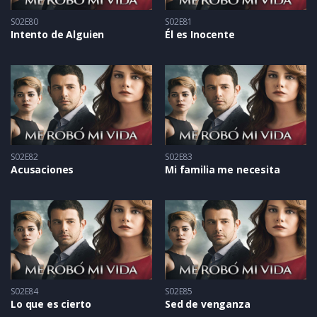
S02E80
S02E81
Intento de Alguien
Él es Inocente
S02E82
S02E83
Acusaciones
Mi familia me necesita
S02E84
S02E85
Lo que es cierto
Sed de venganza