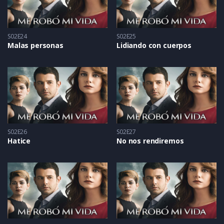
S02E24
S02E25
Malas personas
Lidiando con cuerpos
S02E26
S02E27
Hatice
No nos rendiremos