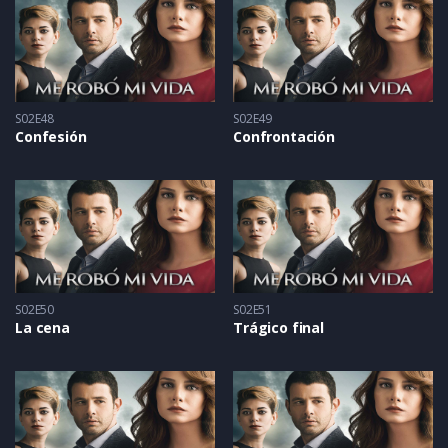
S02E48
S02E49
Confesión
Confrontación
S02E50
S02E51
La cena
Trágico final