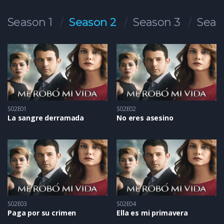
Season 1
Season 2
Season 3
Seas
S02E01
S02E02
La sangre derramada
No eres asesino
S02E03
S02E04
Paga por su crimen
Ella es mi primavera