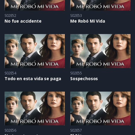
S02E52
S02E53
No fue accidente
Me Robó Mi Vida
S02E54
S02E55
Todo en esta vida se paga
Sospechosos
S02E56
S02E57