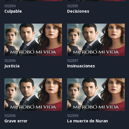
S02E94
S02E95
Culpable
Decisiones
S02E96
S02E97
Justicia
Insinuaciones
S02E98
S02E99
Grave error
La muerte de Nuran