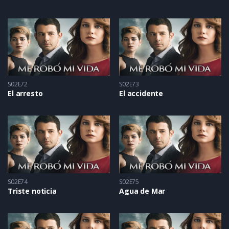
S02E72
S02E73
El arresto
El accidente
S02E74
S02E75
Triste noticia
Agua de Mar