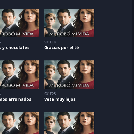
8
S01E19
s y chocolates
Gracias por el té
4
S01E25
mos arruinados
Vete muy lejos