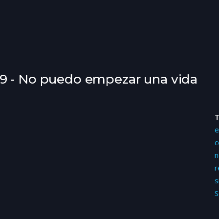
9 - No puedo empezar una vida
e
c
n
r
s
S