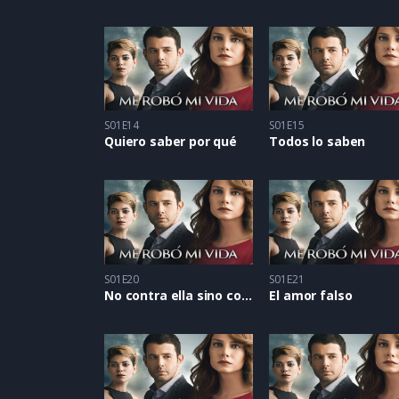
S01E14
S01E15
Quiero saber por qué
Todos lo saben
S01E20
S01E21
No contra ella sino con ella
El amor falso