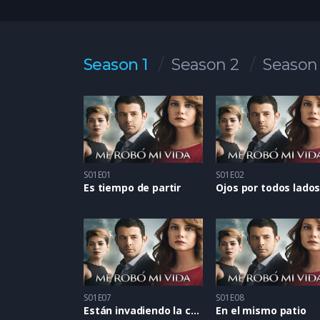
Season 1
Season 2
Season
S01E01
S01E02
Es tiempo de partir
Ojos por todos lado
S01E07
S01E08
Están invadiendo la casa
En el mismo patio