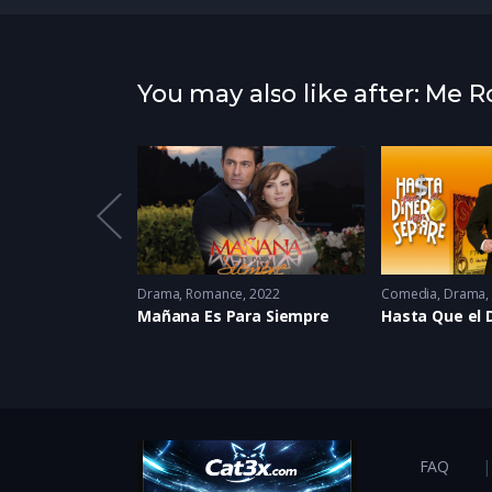
You may also like after: Me 
Melodrama
,
Romance
Drama
,
Romance
2022
Comedia
,
Drama
arrio
Mañana Es Para Siempre
FAQ