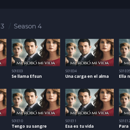
 3
Season 4
S01E03
S01E04
S01E0
s
Se llama Efsun
Una carga en el alma
S01E10
S01E11
S01E1
Tengo su sangre
Esa es tu vida
Para 