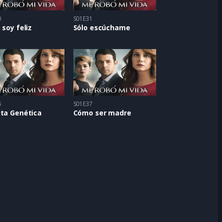
0
S01E31
 soy feliz
Sólo escúchame
6
S01E37
ita Genética
Cómo ser madre