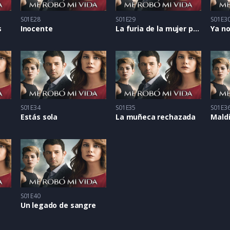
S01E28
S01E29
S01E3
s
Inocente
La furia de la mujer paciente
Ya no
S01E34
S01E35
S01E3
Estás sola
La muñeca rechazada
Mald
S01E40
Un legado de sangre