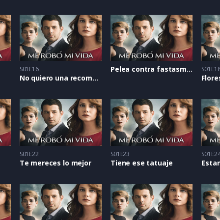
Pelea contra fastasmas
S01E16
S01E1
No quiero una recompensa
Flore
S01E22
S01E23
S01E2
Te mereces lo mejor
Tiene ese tatuaje
Esta