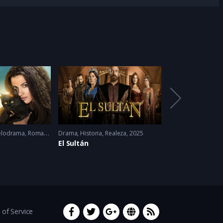
lodrama
,
Romance
2014
Drama
,
Historia
,
Realeza
2025
Drama
,
Familia
,
Rel
El Sultán
Papás por Sie
of Service