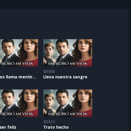
5
S01E06
Ella nos llama mentirosas
Lleva nuestra sangre
2
S01E13
ser feliz
Trato hecho