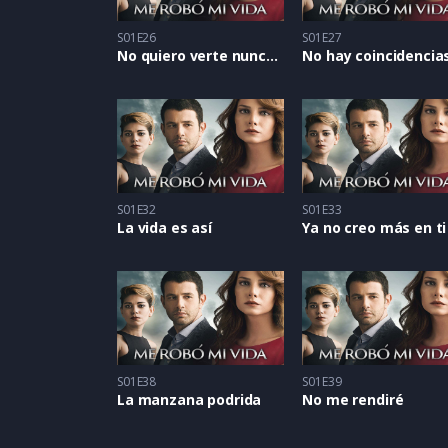
S01E26
S01E27
No quiero verte nunca más
No hay coincidencia
S01E32
S01E33
La vida es así
Ya no creo más en ti
S01E38
S01E39
La manzana podrida
No me rendiré