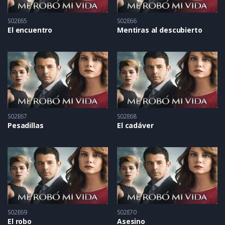
S02E65
S02E66
El encuentro
Mentiras al descubierto
S02E67
S02E68
Pesadillas
El cadáver
S02E69
S02E70
El robo
Asesino