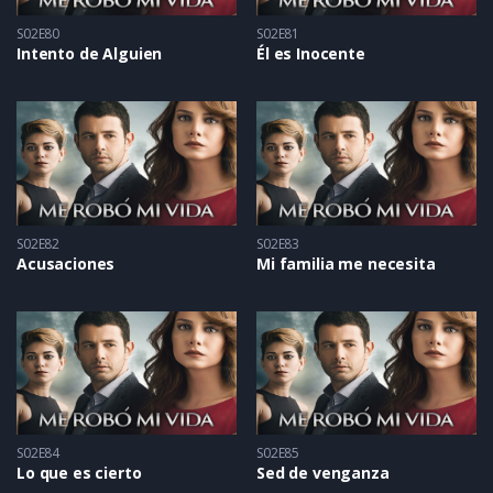
S02E80
S02E81
Intento de Alguien
Él es Inocente
S02E82
S02E83
Acusaciones
Mi familia me necesita
S02E84
S02E85
Lo que es cierto
Sed de venganza