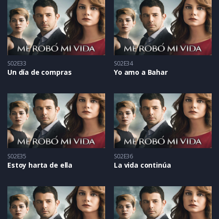
S02E33
S02E34
Un día de compras
Yo amo a Bahar
S02E35
S02E36
Estoy harta de ella
La vida continúa