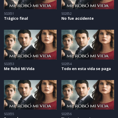
S02E51
S02E52
Trágico final
No fue accidente
S02E53
S02E54
Me Robó Mi Vida
Todo en esta vida se paga
S02E55
S02E56