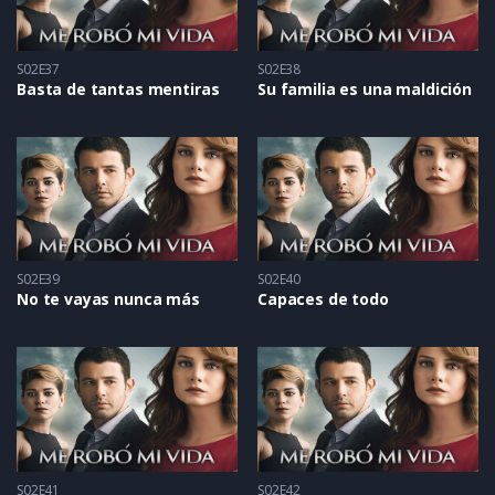
S02E37
S02E38
Basta de tantas mentiras
Su familia es una maldición
S02E39
S02E40
No te vayas nunca más
Capaces de todo
S02E41
S02E42