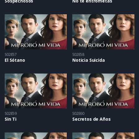
Sospechosos
No te entrometas
S02E57
S02E58
El Sótano
Noticia Suicida
S02E59
S02E60
Sin Ti
Secretos de Años