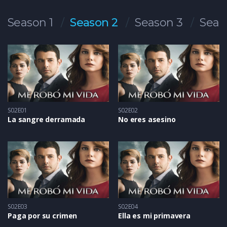
Season 1
Season 2
Season 3
Seas
S02E01
S02E02
La sangre derramada
No eres asesino
S02E03
S02E04
Paga por su crimen
Ella es mi primavera