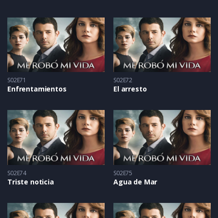
S02E71
S02E72
Enfrentamientos
El arresto
S02E74
S02E75
Triste noticia
Agua de Mar