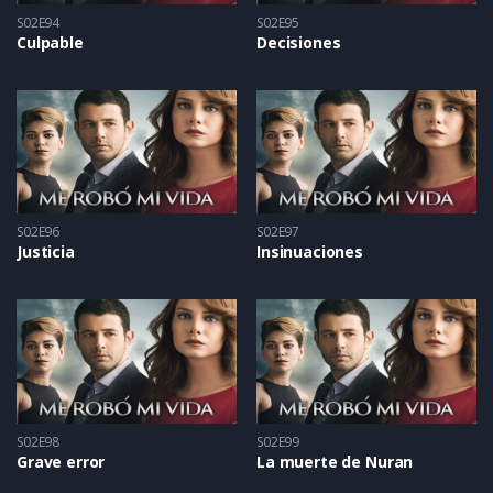
S02E94
S02E95
Culpable
Decisiones
S02E96
S02E97
Justicia
Insinuaciones
S02E98
S02E99
Grave error
La muerte de Nuran