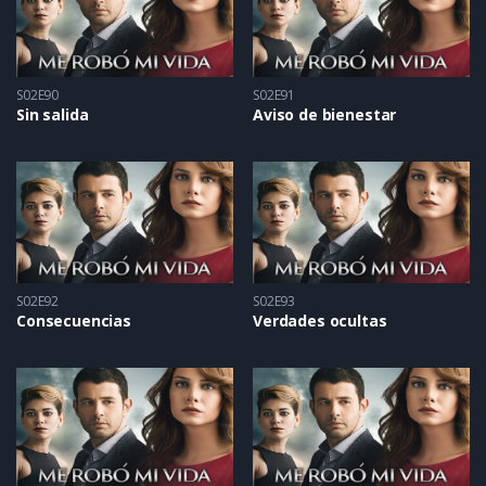
S02E90
S02E91
Sin salida
Aviso de bienestar
S02E92
S02E93
Consecuencias
Verdades ocultas