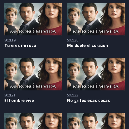
S02E19
S02E20
Tu eres mi roca
Me duele el corazón
S02E21
S02E22
El hombre vive
No grites esas cosas