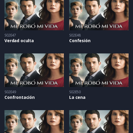
S02E47
S02E48
Verdad oculta
Confesión
S02E49
S02E50
Confrontación
La cena