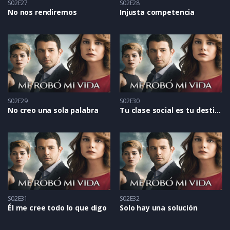
S02E27
S02E28
No nos rendiremos
Injusta competencia
S02E29
S02E30
No creo una sola palabra
Tu clase social es tu destino
S02E31
S02E32
Él me cree todo lo que digo
Solo hay una solución