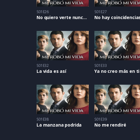
S01E26
S01E27
No quiero verte nunca más
No hay coincidencia
S01E32
S01E33
La vida es así
Ya no creo más en ti
S01E38
S01E39
La manzana podrida
No me rendiré