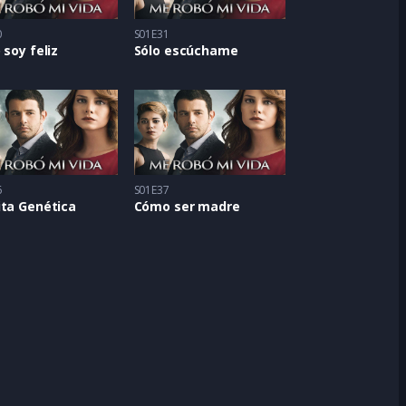
0
S01E31
 soy feliz
Sólo escúchame
6
S01E37
ita Genética
Cómo ser madre