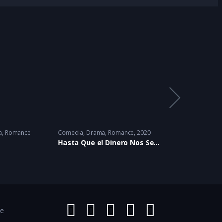
a
,
Romance
Comedia
,
Drama
,
Romance
2020
Clásico
,
Drama
,
Me
Hasta Que el Dinero Nos Separe
La Gata
ce