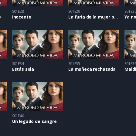
S01E28
S01E29
S01E3
s
Inocente
La furia de la mujer paciente
Ya no
S01E34
S01E35
S01E3
Estás sola
La muñeca rechazada
Mald
S01E40
Un legado de sangre