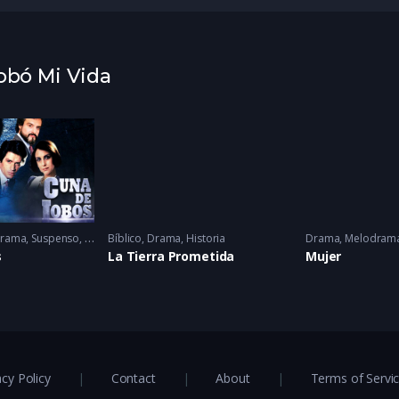
Robó Mi Vida
rama
,
Suspenso
1986
Bíblico
,
Drama
,
Historia
Drama
,
Melodram
s
La Tierra Prometida
Mujer
acy Policy
Contact
About
Terms of Servi