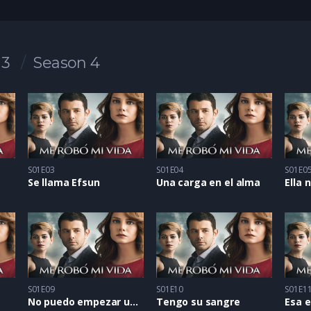
 3
Season 4
S01E03
S01E04
S01E0
s
Se llama Efsun
Una carga en el alma
S01E09
S01E10
S01E1
No puedo empezar una vida
Tengo su sangre
Esa e