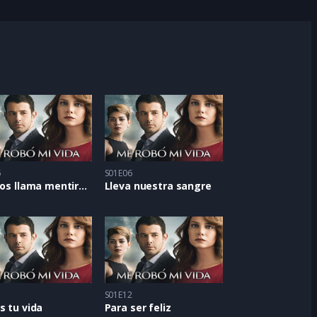
5
S01E06
Ella nos llama mentirosas
Lleva nuestra sangre
1
S01E12
s tu vida
Para ser feliz