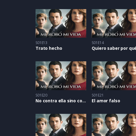
S01E13
S01E14
Trato hecho
Quiero saber por qu
S01E20
S01E21
No contra ella sino con ella
El amor falso