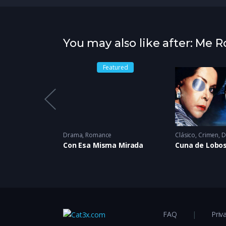
You may also like after: Me 
Featured
2016
Drama
,
Romance
Clásico
,
Crimen
,
D
ra
Con Esa Misma Mirada
Cuna de Lobo
FAQ
Priv