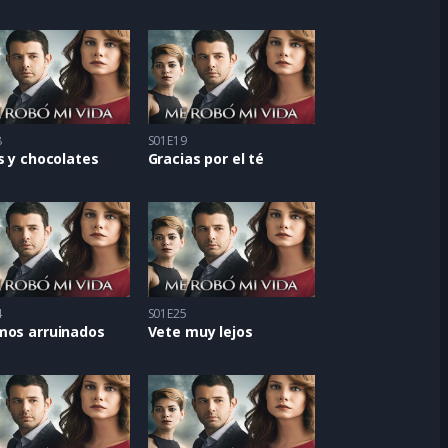
8
S01E19
s y chocolates
Gracias por el té
4
S01E25
mos arruinados
Vete muy lejos