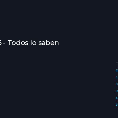
 - Todos lo saben
e
c
n
r
s
S