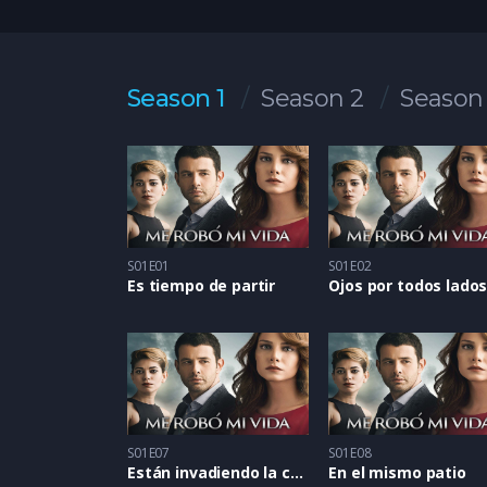
Season 1
Season 2
Season
S01E01
S01E02
Es tiempo de partir
Ojos por todos lado
S01E07
S01E08
Están invadiendo la casa
En el mismo patio