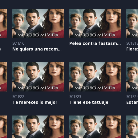
Pelea contra fastasmas
S01E16
S01E1
é
No quiero una recompensa
Flore
S01E22
S01E23
S01E2
Te mereces lo mejor
Tiene ese tatuaje
Esta