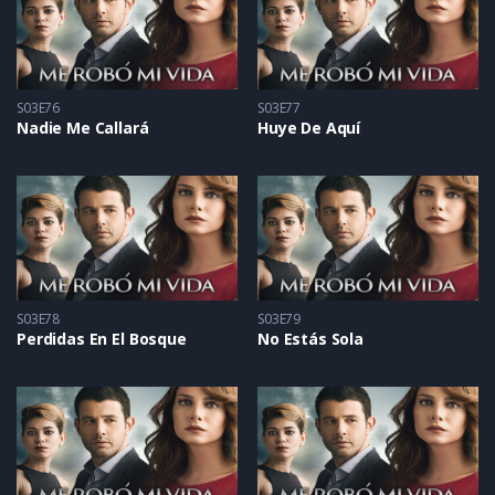
S03E76
S03E77
Nadie Me Callará
Huye De Aquí
S03E78
S03E79
Perdidas En El Bosque
No Estás Sola