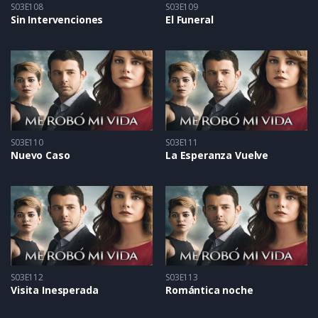
S03E108
S03E109
Sin Intervenciones
El Funeral
S03E110
S03E111
Nuevo Caso
La Esperanza Vuelve
S03E112
S03E113
Visita Inesperada
Romántica noche