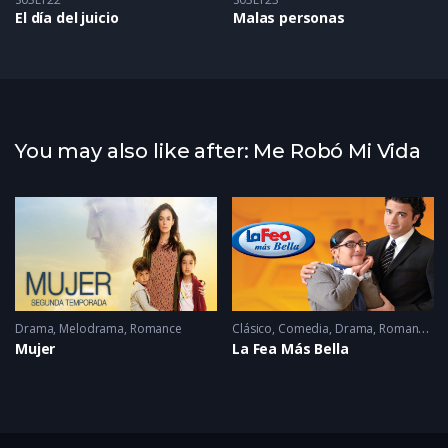
El día del juicio
Malas personas
You may also like after: Me Robó Mi Vida
Drama
2023
,
Melodrama
,
Romance
Clásico
,
Comedia
,
Drama
,
Romance
2
Mujer
La Fea Más Bella