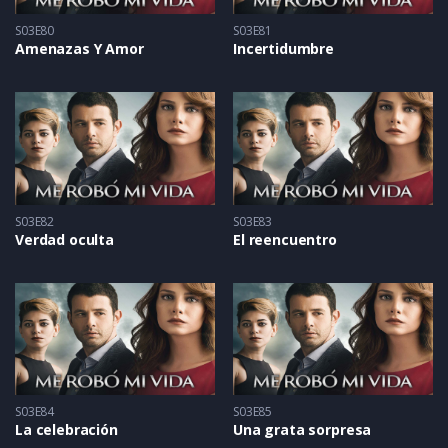
S03E80
S03E81
Amenazas Y Amor
Incertidumbre
S03E82
S03E83
Verdad oculta
El reencuentro
S03E84
S03E85
La celebración
Una grata sorpresa