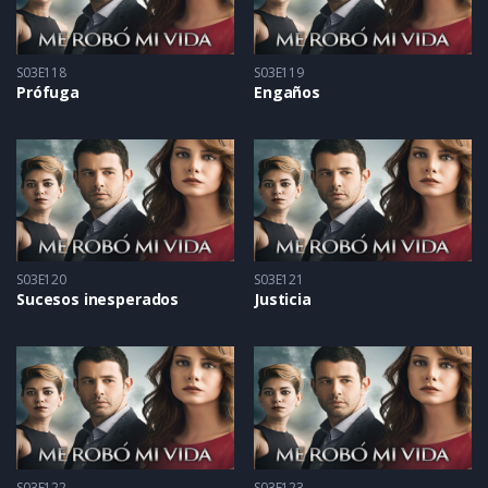
S03E118
S03E119
Prófuga
Engaños
S03E120
S03E121
Sucesos inesperados
Justicia
S03E122
S03E123