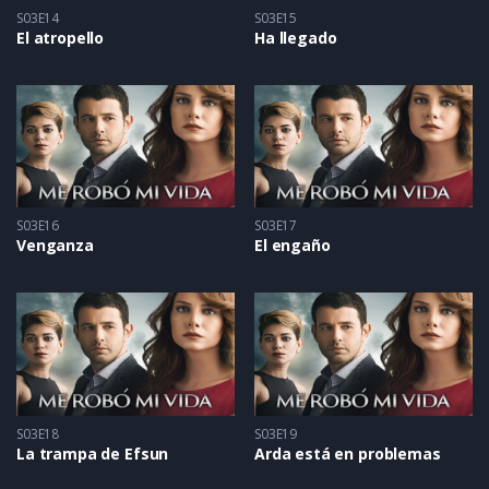
S03E14
S03E15
El atropello
Ha llegado
S03E16
S03E17
Venganza
El engaño
S03E18
S03E19
La trampa de Efsun
Arda está en problemas