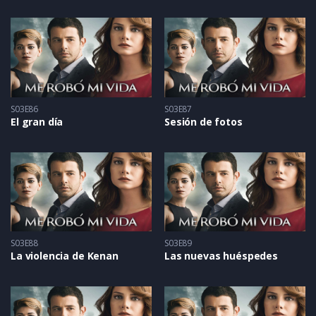
S03E86
S03E87
El gran día
Sesión de fotos
S03E88
S03E89
La violencia de Kenan
Las nuevas huéspedes