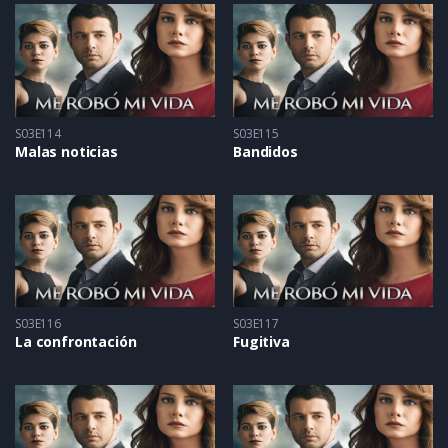
S03E114
S03E115
Malas noticias
Bandidos
S03E116
S03E117
La confrontación
Fugitiva