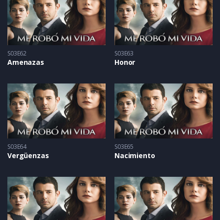
S03E62
S03E63
Amenazas
Honor
S03E64
S03E65
Vergüenzas
Nacimiento