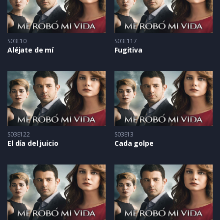
S03E10
S03E117
Aléjate de mí
Fugitiva
S03E122
S03E13
El día del juicio
Cada golpe