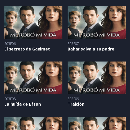
S03E06
S03E07
El secreto de Ganimet
Bahar salva a su padre
S03E08
S03E09
La huída de Efsun
Traición