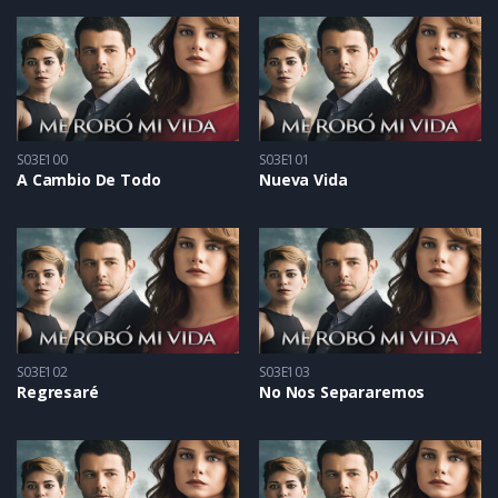
S03E100
S03E101
A Cambio De Todo
Nueva Vida
S03E102
S03E103
Regresaré
No Nos Separaremos