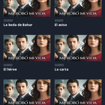
S03E90
S03E91
La boda de Bahar
El aviso
S03E92
S03E93
El héroe
La carta