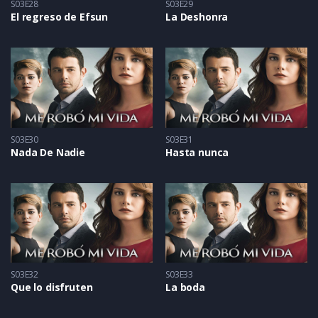
S03E28
S03E29
El regreso de Efsun
La Deshonra
S03E30
S03E31
Nada De Nadie
Hasta nunca
S03E32
S03E33
Que lo disfruten
La boda