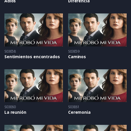
Adiós
Diferencia
S03E58
S03E59
Sentimientos encontrados
Caminos
S03E60
S03E61
La reunión
Ceremonia