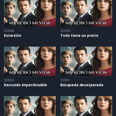
S03E48
S03E49
Extorsión
Todo tiene un precio
S03E50
S03E51
Descuido imperdonable
Búsqueda desesperada