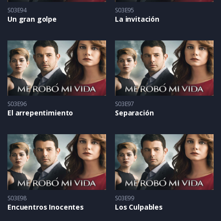
S03E94
S03E95
Un gran golpe
La invitación
S03E96
S03E97
El arrepentimiento
Separación
S03E98
S03E99
Encuentros Inocentes
Los Culpables