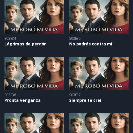
S03E34
S03E35
Lágrimas de perdón
No podrás contra mí
S03E36
S03E37
Pronta venganza
Siempre te creí