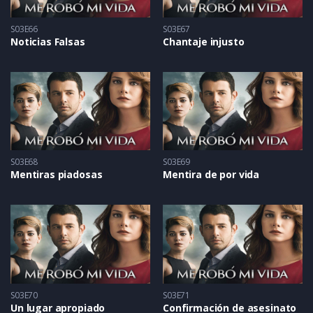
S03E66
S03E67
Noticias Falsas
Chantaje injusto
S03E68
S03E69
Mentiras piadosas
Mentira de por vida
S03E70
S03E71
Un lugar apropiado
Confirmación de asesinato