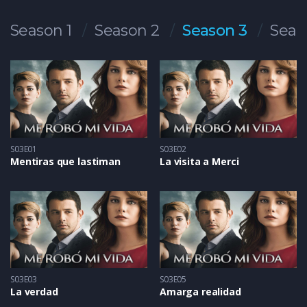
Season 1
Season 2
Season 3
Seas
S03E01
S03E02
Mentiras que lastiman
La visita a Merci
S03E03
S03E05
La verdad
Amarga realidad