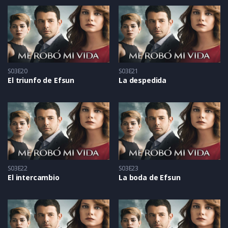
S03E20
S03E21
El triunfo de Efsun
La despedida
S03E22
S03E23
El intercambio
La boda de Efsun