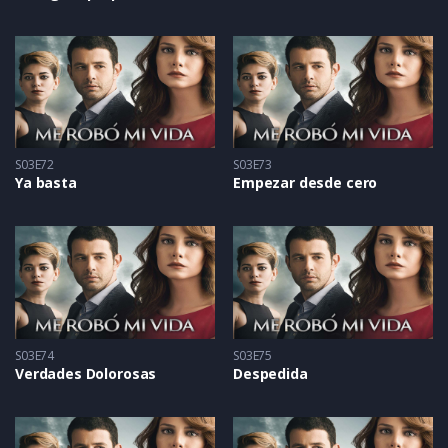
S03E72
S03E73
Ya basta
Empezar desde cero
S03E74
S03E75
Verdades Dolorosas
Despedida