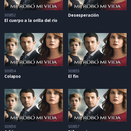
Desesperación
S03E52
El cuerpo a la orilla del río
S03E54
S03E55
Colapso
El fin
S03E56
S03E57