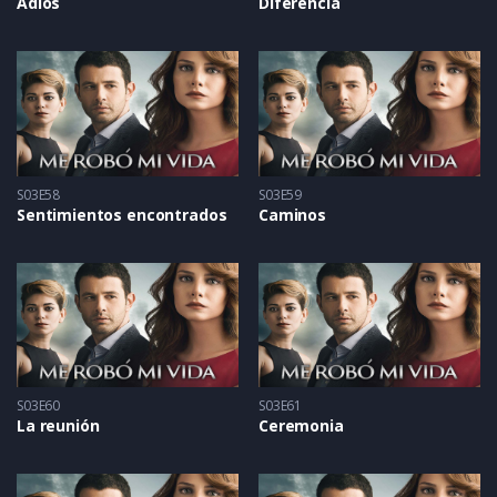
Adiós
Diferencia
S03E58
S03E59
Sentimientos encontrados
Caminos
S03E60
S03E61
La reunión
Ceremonia