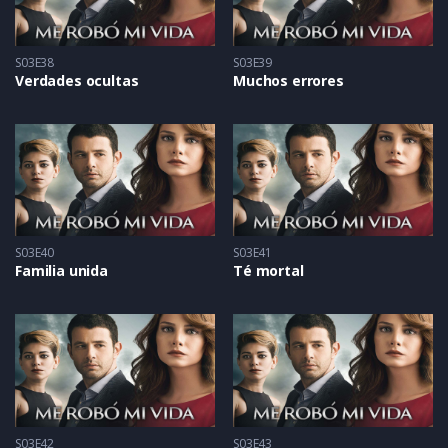
S03E38
S03E39
Verdades ocultas
Muchos errores
S03E40
S03E41
Familia unida
Té mortal
S03E42
S03E43