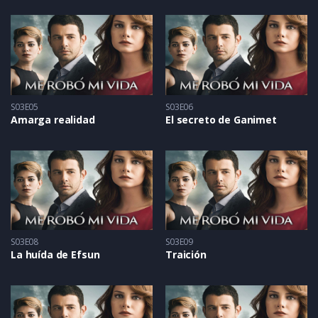
S03E05
S03E06
Amarga realidad
El secreto de Ganimet
S03E08
S03E09
La huída de Efsun
Traición