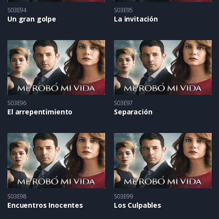
S03E94
S03E95
Un gran golpe
La invitación
S03E96
S03E97
El arrepentimiento
Separación
S03E98
S03E99
Encuentros Inocentes
Los Culpables