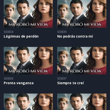
S03E34
S03E35
Lágrimas de perdón
No podrás contra mí
S03E36
S03E37
Pronta venganza
Siempre te creí