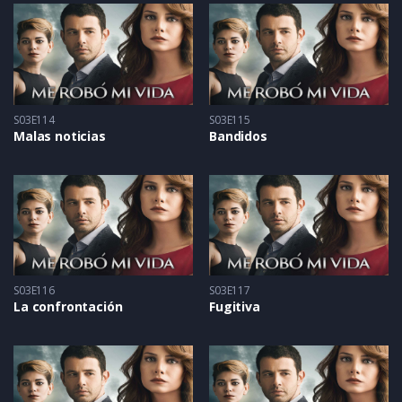
S03E114
S03E115
Malas noticias
Bandidos
S03E116
S03E117
La confrontación
Fugitiva