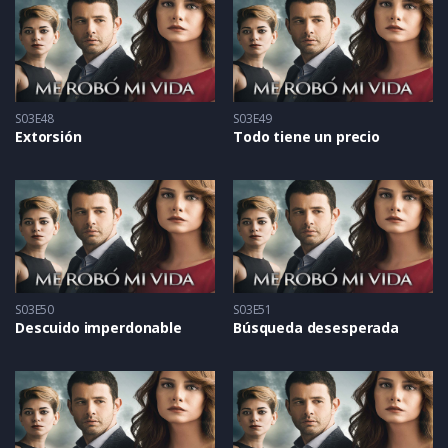
S03E48
S03E49
Extorsión
Todo tiene un precio
S03E50
S03E51
Descuido imperdonable
Búsqueda desesperada