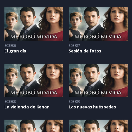
S03E86
S03E87
El gran día
Sesión de fotos
S03E88
S03E89
La violencia de Kenan
Las nuevas huéspedes