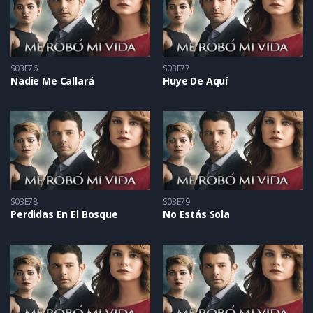
S03E76
S03E77
Nadie Me Callará
Huye De Aquí
S03E78
S03E79
Perdidas En El Bosque
No Estás Sola