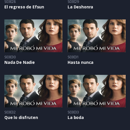
S03E28
S03E29
El regreso de Efsun
La Deshonra
S03E30
S03E31
Nada De Nadie
Hasta nunca
S03E32
S03E33
Que lo disfruten
La boda