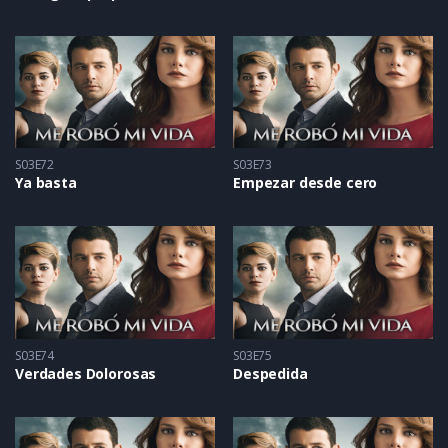
S03E72
S03E73
Ya basta
Empezar desde cero
S03E74
S03E75
Verdades Dolorosas
Despedida