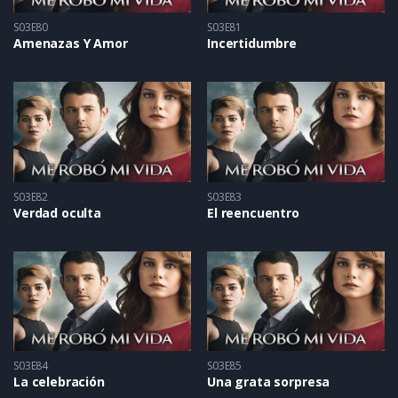
S03E80
S03E81
Amenazas Y Amor
Incertidumbre
S03E82
S03E83
Verdad oculta
El reencuentro
S03E84
S03E85
La celebración
Una grata sorpresa