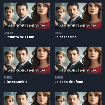
S03E20
S03E21
El triunfo de Efsun
La despedida
S03E22
S03E23
El intercambio
La boda de Efsun