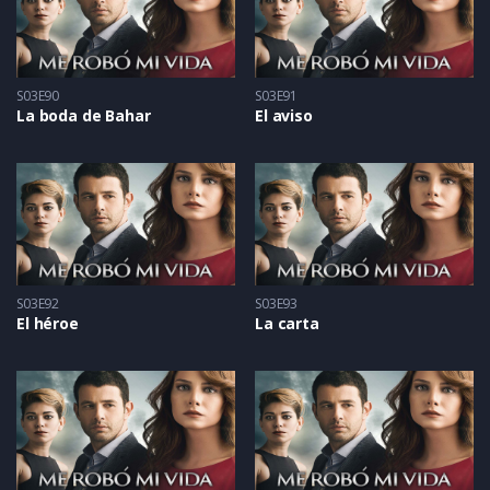
S03E90
S03E91
La boda de Bahar
El aviso
S03E92
S03E93
El héroe
La carta