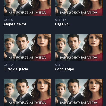
S03E10
S03E117
Aléjate de mí
Fugitiva
S03E122
S03E13
El día del juicio
Cada golpe