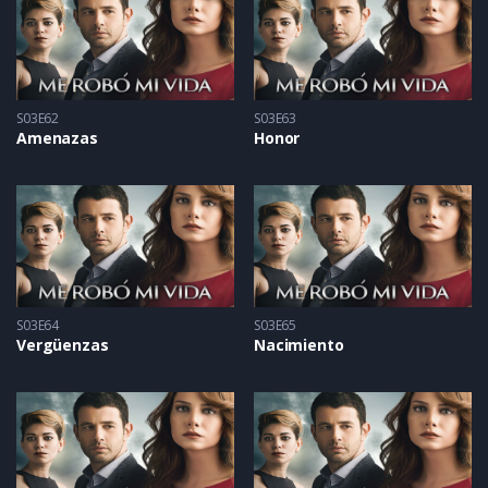
S03E62
S03E63
Amenazas
Honor
S03E64
S03E65
Vergüenzas
Nacimiento