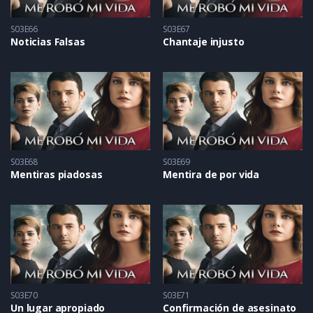
S03E66
S03E67
Noticias Falsas
Chantaje injusto
S03E68
S03E69
Mentiras piadosas
Mentira de por vida
S03E70
S03E71
Un lugar apropiado
Confirmación de asesinato