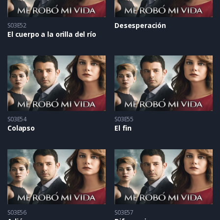
Desesperación
S03E52
El cuerpo a la orilla del río
S03E54
S03E55
Colapso
El fin
S03E56
S03E57