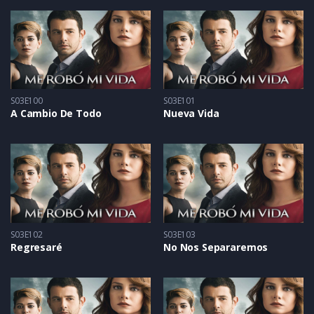
S03E100
S03E101
A Cambio De Todo
Nueva Vida
S03E102
S03E103
Regresaré
No Nos Separaremos