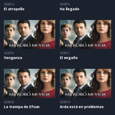
S03E14
S03E15
El atropello
Ha llegado
S03E16
S03E17
Venganza
El engaño
S03E18
S03E19
La trampa de Efsun
Arda está en problemas