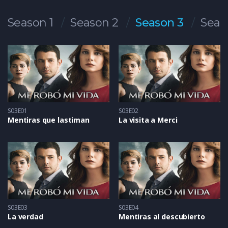
Season 1
Season 2
Season 3
Seas
S03E01
S03E02
Mentiras que lastiman
La visita a Merci
S03E03
S03E04
La verdad
Mentiras al descubierto