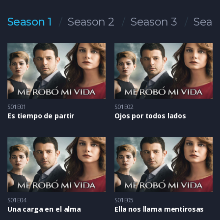
Season 1
Season 2
Season 3
Seas
S01E01
S01E02
Es tiempo de partir
Ojos por todos lados
S01E04
S01E05
Una carga en el alma
Ella nos llama mentirosas