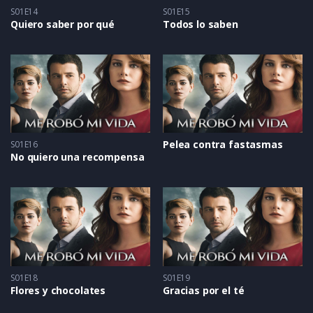
S01E14
S01E15
Quiero saber por qué
Todos lo saben
Pelea contra fastasmas
S01E16
No quiero una recompensa
S01E18
S01E19
Flores y chocolates
Gracias por el té