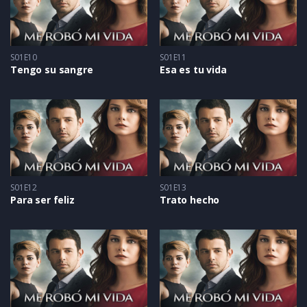
S01E10
S01E11
Tengo su sangre
Esa es tu vida
S01E12
S01E13
Para ser feliz
Trato hecho