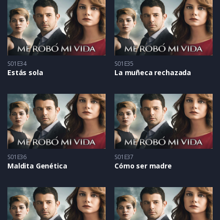
S01E34
S01E35
Estás sola
La muñeca rechazada
S01E36
S01E37
Maldita Genética
Cómo ser madre