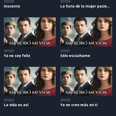
S01E28
S01E29
Inocente
La furia de la mujer paciente
S01E30
S01E31
Ya no soy feliz
Sólo escúchame
S01E32
S01E33
La vida es así
Ya no creo más en ti